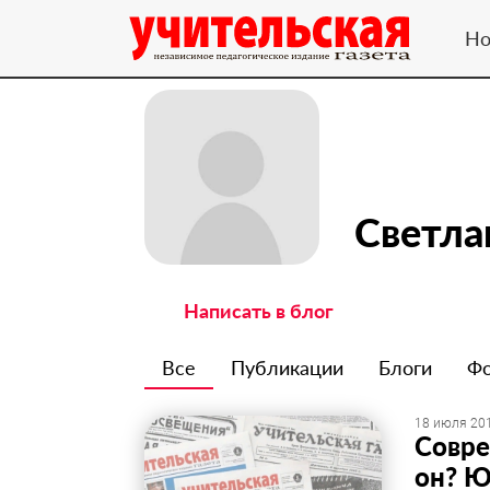
Но
Светла
Написать в блог
Все
Публикации
Блоги
Ф
18 июля 201
Совре
он? Ю