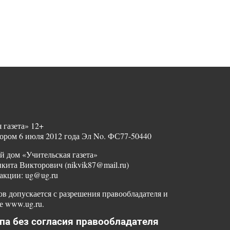
 газета» 12+
ором 6 июля 2012 года Эл No. ФС77-50440
й дом «Учительская газета»
ита Викторович (nikvik87@mail.ru)
акции: ug@ug.ru
в допускается с разрешения правообладателя и
е www.ug.ru.
па без согласия правообладателя