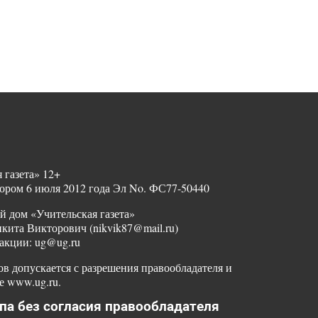
 газета» 12+
ором 6 июля 2012 года Эл No. ФС77-50440
й дом «Учительская газета»
ита Викторович (nikvik87@mail.ru)
акции: ug@ug.ru
в допускается с разрешения правообладателя и
е www.ug.ru.
па без согласия правообладателя