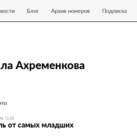
вости
Блог
Архив номеров
Подписка
ла Ахременкова
ото
6, 12:00
ь от самых младших