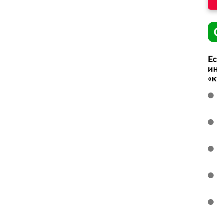
Ес
ин
«