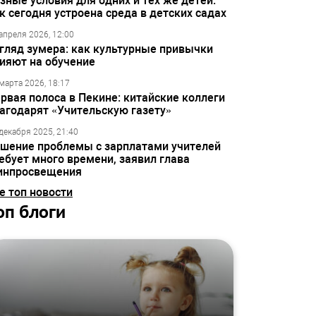
зные условия для одних и тех же детей:
к сегодня устроена среда в детских садах
апреля 2026, 12:00
гляд зумера: как культурные привычки
ияют на обучение
марта 2026, 18:17
рвая полоса в Пекине: китайские коллеги
агодарят «Учительскую газету»
декабря 2025, 21:40
шение проблемы с зарплатами учителей
ебует много времени, заявил глава
инпросвещения
е топ новости
оп блоги