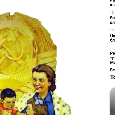
Ра
ка
10 
Вз
вл
10 
Пе
бл
11 
Ре
тр
М
Вс
Т