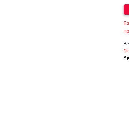
Вз
п
Вс
От
Ар