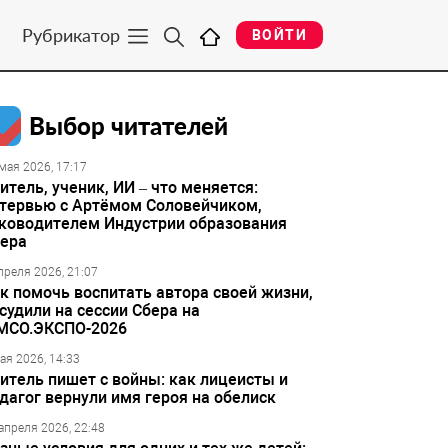
Рубрикатор
ВОЙТИ
Выбор читателей
мая 2026, 17:17
итель, ученик, ИИ – что меняется:
тервью с Артёмом Соловейчиком,
ководителем Индустрии образования
ера
преля 2026, 21:07
к помочь воспитать автора своей жизни,
судили на сессии Сбера на
МСО.ЭКСПО-2026
ая 2026, 14:33
итель пишет с войны: как лицеисты и
дагог вернули имя героя на обелиск
апреля 2026, 22:48