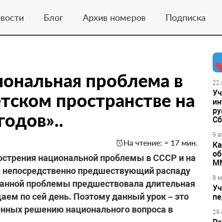
вости
Блог
Архив номеров
Подписка
иональная проблема в
22 
Уч
етском пространстве на
ин
ру
одов»..
Сб
9 а
На чтение: ≈ 17 мин.
Ка
об
острения национальной проблемы в СССР и на
М
д, непосредственно предшествующий распаду
8 м
 данной проблемы предшествовала длительная
Уч
аем по сей день. Поэтому данный урок – это
пе
ённых решению национального вопроса в
29 