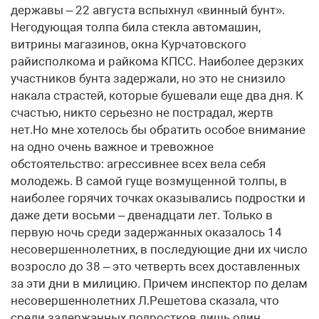
державы – 22 августа вспыхнул «винный бунт».
Негодующая толпа била стекла автомашин,
витрины магазинов, окна Курчатовского
райисполкома и райкома КПСС. Наиболее дерзких
участников бунта задержали, но это не снизило
накала страстей, которые бушевали еще два дня. К
счастью, никто серьезно не пострадал, жертв
нет.Но мне хотелось бы обратить особое внимание
на одно очень важное и тревожное
обстоятельство: агрессивнее всех вела себя
молодежь. В самой гуще возмущенной толпы, в
наиболее горячих точках оказывались подростки и
даже дети восьми – двенадцати лет. Только в
первую ночь среди задержанных оказалось 14
несовершеннолетних, в последующие дни их число
возросло до 38 – это четверть всех доставленных
за эти дни в милицию. Причем инспектор по делам
несовершеннолетних Л.Решетова сказала, что
среди задержанных подростков лишь один