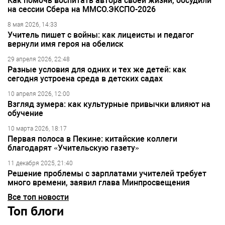
Как помочь воспитать автора своей жизни, обсудили
на сессии Сбера на ММСО.ЭКСПО-2026
8 мая 2026, 14:33
Учитель пишет с войны: как лицеисты и педагог
вернули имя героя на обелиск
29 апреля 2026, 22:48
Разные условия для одних и тех же детей: как
сегодня устроена среда в детских садах
10 апреля 2026, 12:00
Взгляд зумера: как культурные привычки влияют на
обучение
10 марта 2026, 18:17
Первая полоса в Пекине: китайские коллеги
благодарят «Учительскую газету»
11 декабря 2025, 21:40
Решение проблемы с зарплатами учителей требует
много времени, заявил глава Минпросвещения
Все топ новости
Топ блоги