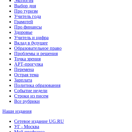
Экология
Выбор дня
Про туризм
Учитель года
Грамотей
Про финансы
Здоровье
Учитель и цифра
Вклад в будущее
Образовательное право
Проблемы и решения
Точка зрения
АРТ-прогулка
Перемена
Острая тема
Зарплата
Политика образования
Событие недели
Строки из писем
Все рубрики
Наши издания
Сетевое издание UG.RU
УГ - Москва
Мой профсоюз