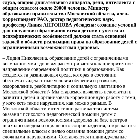
слуха, опорно-двигательного аппарата, речи, интеллекта с
общим охватом около 29000 человек. Министр
образования правительства Московской области, член-
корреспондент РАО, доктор педагогических наук,
профессор Лидия АНТОНОВА убеждена: создание условий
для получения образования всеми детьми с учетом их
психофизических особенностей должно стать основной
задачей в области реализации права на образование детей с
ограниченными возможностями здоровья.
– Лидия Николаевна, образование детей с ограниченными возможностями здоровья рассматривается как приоритетное направление современной политики в образовании. Как создается та развивающая среда, которая в состоянии обеспечить адекватные условия обучения и развития, оздоровление, реабилитацию и социальную адаптацию в Московской области?- Мы стараемся выявлять недостатки в развитии детей и организовать коррекционную работу с теми, у кого есть такие нарушения, как можно раньше. В Московской области интенсивно развивается система оказания психолого-педагогической помощи детям с ограниченными возможностями здоровья на базе центров психолого-медико-социального сопровождения, открываются специальные классы с целью оказания помощи детям со сложными нарушениями. Составляются индивидуальные программы психолого-педагогического сопровождения детей со сложной структурой дефекта. На базе коррекционных образовательных учреждений открываются классы для данной категории детей с учетом индивидуального подхода.В 2009-2010 учебном году под руководством специалистов Центра психолого-медико-социального сопровождения Московской области работали областные методические объединения для учителей-дефектологов, психологов, логопедов специальных (коррекционных) образовательных учреждений I-VIII видов, на которых рассматривались вопросы дифференцированного индивидуального обучения детей с ограниченными возможностями здоровья.Создан банк данных педагогов-психологов центров психолого-медико-социального сопровождения и специальных (коррекционных) образовательных учреждений, участвующих в процессе сопровождения ребенка с ограниченными возможностями здоровья, в построении его индивидуального образовательного маршрута.Центр психолого-медико-социального сопровождения Московской области систематически проводит областные семинары. Надо отметить, что в Московской области имеется положительный опыт взаимодействия специальных (коррекционных) образовательных учреждений со специализированными домами-интернатами. Центр психолого-медико-социального сопровождения Московской области взаимодействует с Институтом коррекционной педагогики Российской академии образования, Московским областным социально-гуманитарным институтом в Коломне по совершенствованию системы психолого-педагогического и медико-социального сопровождения.Изучение накопленного педагогического опыта и научных разработок позволило обобщить методические материалы по обследованию детей, имеющих сложные нарушения развития. Систематизированный материал направлен в специальные (коррекционные) образовательные учреждения Московской области. – Какие виды образовательной инклюзии (интеграции) детей с ограниченными возможностями, в том числе детей-инвалидов, есть в Подмосковье?- Министерство образования Московской области рассматривает организацию обучения детей-инвалидов в структуре непрерывного образовательного пространства – от дошкольных до профессиональных образовательных учреждений.Так, успешно осуществляется интеграция детей с нарушениями слуха, получивших дошкольную подготовку в Коломенском детском саду компенсирующего вида, в общеобразовательные школы. Дети, обучаясь в массовых общеобразовательных школах, получают консультативную помощь сурдопедагогов дошкольных образовательных учреждений.Инклюзивное образование в общеобразовательных учреждениях получают дети, имеющие проблемы со зрением, слухом, с нарушениями опорно-двигательного аппарата. В дошкольных образовательных учреждениях есть группы для детей со сложной структурой дефекта. Это и аутизм, и задержка психического развития, и нарушения опорно-двигательного аппарата.Максимального успеха при вовлечении детей с ограниченными возможностями в образовательный процесс, активного участия их в жизни школы можно достичь только при сочетании всех видов помощи: медицинской, социальной, профессиональной. Такой объем услуг можно получить в специальных реабилитационных учреждениях.Наиболее распространенной формой обучения детей-инвалидов является обучение на дому. В настоящее время стоит задача полноценного обучения детей-инвалидов, предоставления им возможности для непрерывного образования.- Знаю, Московская область активно использует возможности дистанционного обучения.- Да, мы разработали концепцию развития дистанционного образования детей-инвалидов, она основана на Конституции Российской Федерации, федеральных законах «Об образовании», «О социальной защите инвалидов в Российской Федерации», Концепции модернизации российского образования на период до 2020 года и других нормативных правовых актах Правительства Российской Федерации, Министерства образования и науки Российской Федерации, правительства Московской области. Концепция нацелена на создание в Московской области целостной системы организации дистанционного образования детей-инвалидов, обеспечение максимального доступа детей данной категории к образовательным и информационным ресурсам. Она способна помочь ребятам получить качественное образование, расширить возможности их последующей профессиональной занятости и соответственно их успешной социализации.Мы активно внедряем новые технологии в процесс обучения детей с ограниченными возможностями здоровья (информация о таком проекте размещена на сайте Министерства образования Московской области). Нами определены пилотные территории и базовые школы по внедрению дистанционного образования детей-инвалидов на 2009 и 2010 годы. Появился Центр дистанционного образования детей-инвалидов как структурное подразделение Педагогической академии последипломного образования. Мы оснастили рабочие места учителей-предметников и детей-инвалидов (по месту их проживания) специальным компьютерным, телекоммуникационным, учебным оборудованием и программным обеспечением и установили высокоскоростной доступ в Интернет.Целевую группу проекта составляют дети-инвалиды, обучающиеся на дому по образовательным программам начального общего, основного общего и среднего (полного) общего образования, которые могут обучаться с использованием дистанционных образовательных технологий, в том числе не имеют медицинских противопоказаний для работы с компьютером. В школах надомного обучения «Надежда» и «Гармония» Одинцовского района дистанционные формы обучения с использованием современных информационно-коммуникационных технологий используются давно. За 10 лет их работы там учились больше 250 человек. Сейчас там учатся около 200 ребят.- С 2008 года в Министерстве образования Московской области работает Совет специальных (коррекционных) образовательных учреждений. Чем обусловлено его существование?- Совет оказывает помощь Министерству образования Московской области, руководителям муниципальных органов управления образованием, руководителям спецшкол в совершенствовании сети коррекционных учреждений, содействии в повышении степени их комфортности.В совет входят сотрудники Министерства образования Московской области, государственных и муниципальных специальных (коррекционных) образовательных учреждений, представители общественных и научных организаций. Благодаря ему удается привлечь средства спонсоров, благотворителей для оказания помощи детям. Так, в 2009-2010 учебном году за счет средств благотворительного фонда «Абсолют-Помощь» были приобретены современные импортные слуховые аппараты для 37 слабослышащих и глухих детей, в 28 образовательных учреждениях для воспитанников коррекционных школ-интернатов и детских садов приобретена мебель, оказана помощь в проведении ремонтных работ и благоустройстве территории учреждений. За счет средств фонда 225 воспитанников с отклонениями в развитии из специальных (коррекционных) школ-интернатов оздоровились и получили санаторно-курортное лечение в Евпатории. Постоянно проводятся благотворительные акции для образовательных учреждений и воспитанников школ и школ-интернатов. За период с 2002 по 2010 год фонд перечислил на благотворительные нужды в образовательные учреждения области более 51 миллиона рублей.Кроме того, ежегодно Министерством образования совместно с благотворительным фондом «Абсолют-Помощь» проводятся областные конкурсы «Лучший по профессии» и смотр-конкурс художественной самодеятельности среди ребят из коррекционных школ I-VIII видов.Важно, чтобы выпускники таких школ смогли адаптироваться в жизни вне их учебного заведения. Особое значение придается подготовке выпускников к трудовой деятельности. Эта задача решается путем воспитания у ребят общей готовности к труду и получения ими профессионально-трудовых навыков по определенной специальности.- А как осуществляется профессиональная подготовка учеников коррекционных школ вообще?- Первый вариант – организация профессиональной подготовки выпускников специальных школ на базе учреждения профессионального образования при условии заключения договора коррекционного учреждения и ПУ. Квалификационное свидетельство выдает училище.Вторым вариантом предлагается организация профессиональной подготовки выпускников на базе коррекционных школ с получением лицензии на данный вид деятельности. Тогда квалификационное свидетельство выдает коррекционное учреждение.Третьим вариантом может быть соглашение адаптивной среды для детей с нарушениями в развитии в учреждениях начального, среднего и высшего профессионального образования.Итог этой работы – более 400 выпускников спецшкол ежегодно продолжают обучение в учреждениях начального, среднего, высшего профессионального образования.Важный аспект: на решение вопросов социальной адаптации выпускников социальных (коррекционных) учреждений направлена организация деятельности подсобных хозяйств и пришкольных участков. Подсобные хозяйства практически служат производственной базой профессиональной подготовки выпускников. Мы тщательно пересматриваем существующие профили трудового обучения, учитывая социально-экономические условия и местные потребности в кадрах, специалисты разрабатывают новые методики обучения, используя возможности дистанционного обучения по различным уровням общего и профессионального образования для ребят с различными видами аномалий.Обучение и воспитание дет