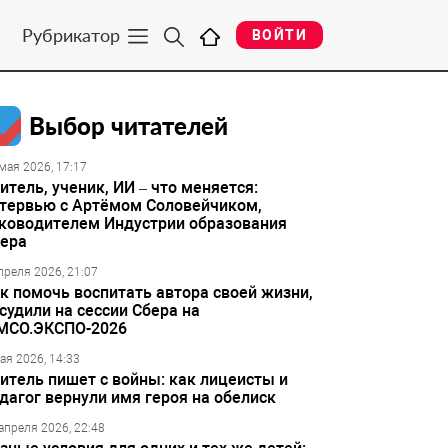
Рубрикатор
ВОЙТИ
Выбор читателей
мая 2026, 17:17
итель, ученик, ИИ – что меняется:
тервью с Артёмом Соловейчиком,
ководителем Индустрии образования
ера
преля 2026, 21:07
к помочь воспитать автора своей жизни,
судили на сессии Сбера на
МСО.ЭКСПО-2026
ая 2026, 14:33
итель пишет с войны: как лицеисты и
дагог вернули имя героя на обелиск
апреля 2026, 22:48