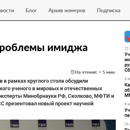
вости
Блог
Архив номеров
Подписка
проблемы имиджа
22 
Уч
ин
ру
Сб
На чтение: ≈ 5 мин.
9 а
 в рамках круглого стола обсудили
Ка
кого ученого в мировых и отечественных
об
М
 эксперты Минобрнауки РФ, Сколково, МФТИ и
СС презентовал новый проект научной
8 м
Уч
пе
29 