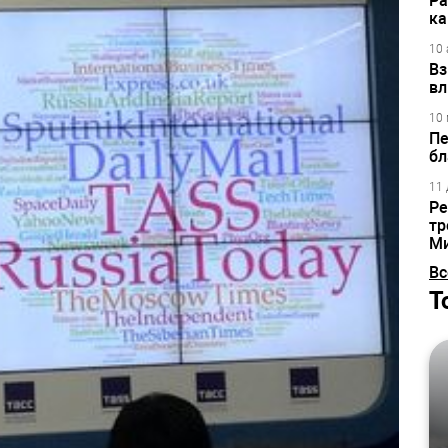
Ра
ка
10 
Вз
вл
10 
Пе
бл
11 
Ре
тр
М
Вс
Т