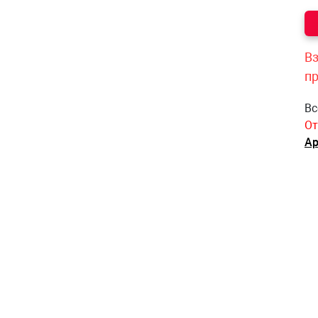
Вз
п
Вс
От
Ар