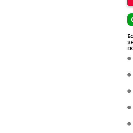
Ес
ин
«