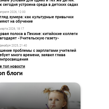
зные условия для одних и тех же детей:
к сегодня устроена среда в детских садах
апреля 2026, 12:00
гляд зумера: как культурные привычки
ияют на обучение
марта 2026, 18:17
рвая полоса в Пекине: китайские коллеги
агодарят «Учительскую газету»
декабря 2025, 21:40
шение проблемы с зарплатами учителей
ебует много времени, заявил глава
инпросвещения
е топ новости
оп блоги