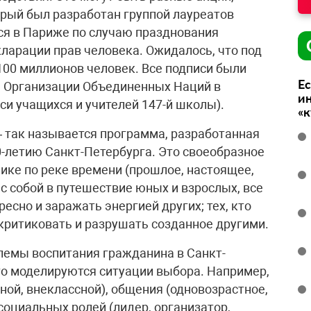
орый был разработан группой лауреатов
ся в Париже по случаю празднования
арации прав человека. Ожидалось, что под
00 миллионов человек. Все подписи были
Ес
 Организации Объединенных Наций в
ин
иси учащихся и учителей 147-й школы).
«
– так называется программа, разработанная
0-летию Санкт-Петербурга. Это своеобразное
ике по реке времени (прошлое, настоящее,
с собой в путешествие юных и взрослых, все
ресно и заражать энергией других; тех, кто
о критиковать и разрушать созданное другими.
лемы воспитания гражданина в Санкт-
то моделируются ситуации выбора. Например,
ной, внеклассной), общения (одновозрастное,
 социальных ролей (лидер, организатор,