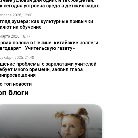
зные условия для одних и тех же детей:
к сегодня устроена среда в детских садах
апреля 2026, 12:00
гляд зумера: как культурные привычки
ияют на обучение
марта 2026, 18:17
рвая полоса в Пекине: китайские коллеги
агодарят «Учительскую газету»
декабря 2025, 21:40
шение проблемы с зарплатами учителей
ебует много времени, заявил глава
инпросвещения
е топ новости
оп блоги