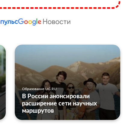
Образование UG.RU
В России анонсировали
расширение сети научных
маршрутов