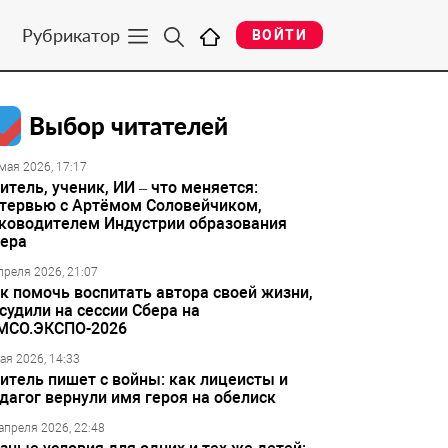
Рубрикатор
ВОЙТИ
Выбор читателей
мая 2026, 17:17
итель, ученик, ИИ – что меняется:
тервью с Артёмом Соловейчиком,
ководителем Индустрии образования
ера
преля 2026, 21:07
к помочь воспитать автора своей жизни,
судили на сессии Сбера на
МСО.ЭКСПО-2026
ая 2026, 14:33
итель пишет с войны: как лицеисты и
дагог вернули имя героя на обелиск
апреля 2026, 22:48