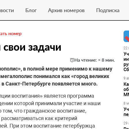
вости
Блог
Архив номеров
Подписка
ать номер
 свои задачи
22 
Уч
ин
На чтение: ≈ 8 мин.
ру
лополис», в полной мере применимо к нашему
Сб
 мегалополис понимался как «город великих
9 а
 в Санкт-Петербурге появляется много.
Ка
об
М
ции воспитания» является программа
дении которой принимали участие и наши
8 м
Уч
 о том, что гражданское воспитание,
пе
 рассматриваться как критерий
29 
лей. При этом воспитание петербуржца