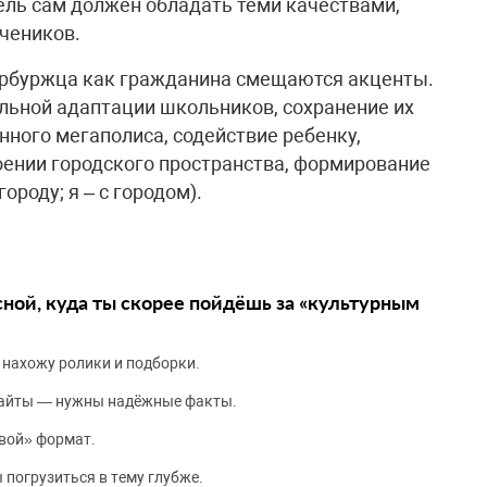
ель сам должен обладать теми качествами,
учеников.
тербуржца как гражданина смещаются акценты.
льной адаптации школьников, сохранение их
нного мегаполиса, содействие ребенку,
оении городского пространства, формирование
городу; я – с городом).
сной, куда ты скорее пойдёшь за «культурным
 нахожу ролики и подборки.
сайты — нужны надёжные факты.
вой» формат.
 погрузиться в тему глубже.