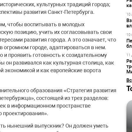
Ра
 исторических, культурных традиций города;
ка
спективы развития Санкт-Петербурга.
10 
Вз
ом, чтобы воспитывать в молодых
вл
скую позицию, учить их согласовывать свои
10 
ересами развития города. А это означает, что
Пе
бл
 огромном городе, адаптироваться в нем.
но и проявить готовность к созидательному
11 
Ре
бы он развивался как культурная столица, как
тр
ой экономикой и как европейские ворота
М
Вс
Т
нительного образования «Стратегия развития
петербуржца», состоящей из трех разделов:
век в информационном пространстве
о проектирования».
ть нынешний выпускник? Он должен уметь