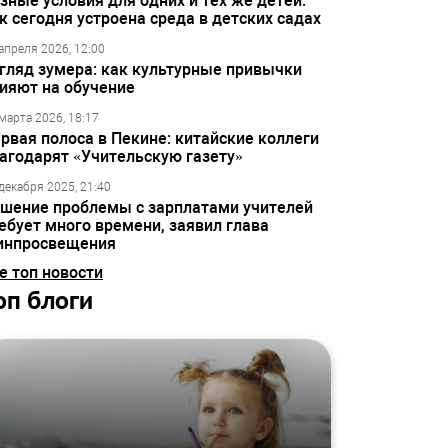
зные условия для одних и тех же детей:
к сегодня устроена среда в детских садах
апреля 2026, 12:00
гляд зумера: как культурные привычки
ияют на обучение
марта 2026, 18:17
рвая полоса в Пекине: китайские коллеги
агодарят «Учительскую газету»
декабря 2025, 21:40
шение проблемы с зарплатами учителей
ебует много времени, заявил глава
инпросвещения
е топ новости
оп блоги