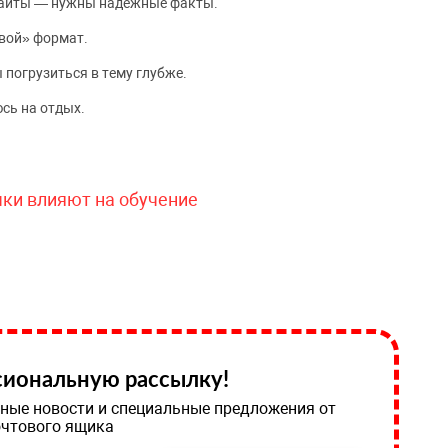
сайты — нужны надёжные факты.
вой» формат.
 погрузиться в тему глубже.
сь на отдых.
чки влияют на обучение
иональную рассылку!
ные новости и специальные предложения от
очтового ящика