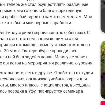
тьи, теперь же стал осуществлять различные
Например, мы готовили благотворительную
ли пробег байкеров по памятным местам. Мне
 же это были мои первые заработки.
vent-индустрией («производство события»). С
ичаю с агентством, занимающимся этой
иятия в команде, но могу и самостоятельно
т. 30 мая в Екатеринбурге проводилась
же в ней был задействован. Меня уже знают
х артистов на мероприятия различного уровня.
ятельности, есть и другое. Я работаю в студии
ехнологии», организую учебные курсы для
соты, мастер-классы специалистов, выездные
сь поездка в Уфу, планируется семинар в