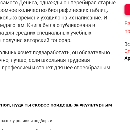
м самого Дениса, однажды он перебирал старые
громное количество биографических таблиц,
сколько времени уходило на их написание. И
Вз
педагогам. Книга была опубликована в
п
на для средних специальных учебных
 получил авторский гонорар.
Вс
От
ольник хочет подзаработать, он обязательно
Ар
чно, лучше, если школьная трудовая
й профессией и станет для нее своеобразным
сной, куда ты скорее пойдёшь за «культурным
 нахожу ролики и подборки.