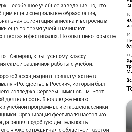
Ра
ж – особенное учебное заведение. То, что
ка
бщим еще и специальное образование,
10 
нальная ориентация вписана и встроена в
Вз
вл
ики еще во время учебы начинают
10 
онцертах и фестивалях. Но опыт некоторых не
Пе
бл
он Северин, к выпускному классу
11 
Ре
я самой различной работы с учебой.
тр
М
хоровой ассоциации я принял участие в
Вс
иваля «Рождество в России», который был
Т
шего колледжа Сергеем Пименовым. Этот
й деятельности. В колледже много
ки учебной программы, и старшеклассники
ощники. Организация фестиваля настолько
тогда решил подобную деятельность
того я уже сотрудничал с областной газетой