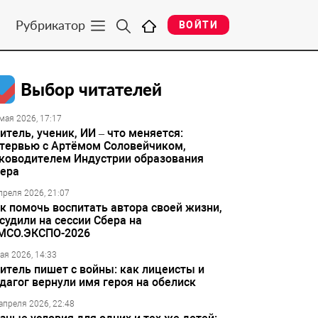
Рубрикатор
ВОЙТИ
Выбор читателей
мая 2026, 17:17
итель, ученик, ИИ – что меняется:
тервью с Артёмом Соловейчиком,
ководителем Индустрии образования
ера
преля 2026, 21:07
к помочь воспитать автора своей жизни,
судили на сессии Сбера на
МСО.ЭКСПО-2026
ая 2026, 14:33
итель пишет с войны: как лицеисты и
дагог вернули имя героя на обелиск
апреля 2026, 22:48