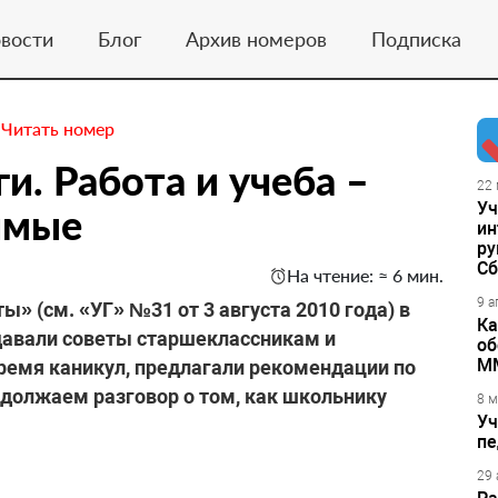
вости
Блог
Архив номеров
Подписка
.
Читать номер
ги. Работа и учеба –
22 
Уч
имые
ин
ру
Сб
На чтение: ≈ 6 мин.
9 а
» (см. «УГ» №31 от 3 августа 2010 года) в
Ка
давали советы старшеклассникам и
об
М
 время каникул, предлагали рекомендации по
должаем разговор о том, как школьнику
8 м
Уч
пе
29 