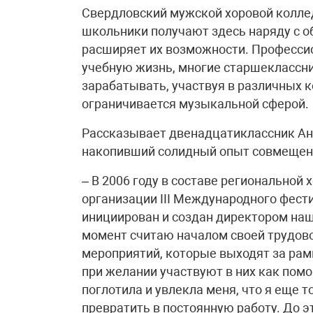
Свердловский мужской хоровой коллед
школьники получают здесь наряду с о
расширяет их возможности. Профессио
учебную жизнь, многие старшеклассн
зарабатывать, участвуя в различных к
ограничивается музыкальной сферой.
Рассказывает двенадцатиклассник Ант
накопивший солидный опыт совмещени
– В 2006 году в составе региональной 
организации III Международного фест
инициирован и создан директором на
момент считаю началом своей трудово
мероприятий, которые выходят за рам
при желании участвуют в них как пом
поглотила и увлекла меня, что я еще 
превратить в постоянную работу. До э