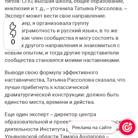
типов: СПО, высшая школа, общее образование,
инклюзия и т. д., – уточнила Татьяна Рассолова. –
Эксперт может вести свое направление.
Например, я организовала группу
«Медиаграмотность и русский язык», в то же
время как член сообщества я могу состоять в
0
группах другого направления и знакомиться с
новым опытом, и тогда другие представители
сообщества становятся моими наставниками.
Выводя свою формулу эффективного
наставничества, Татьяна Рассолова сказала, что
лучше прибегнуть к классической
драматургической конструкции: должно быть
единство места, времени и действа.
Еще один эксперт – директор центра
образовательной и проектно-исследовательской
Реклама на сайте
деятельности Института развития образования
Ульяновской области Тамара Ашлапова –