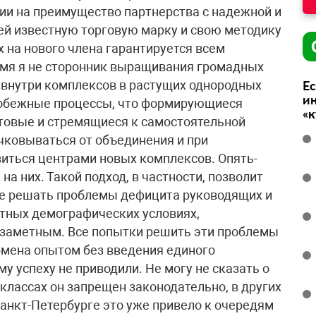
ии на преимущество партнерства с надежной и
 известную торговую марку и свою методику
 на нового члена гарантируется всем
емя я не сторонник выращивания громадных
 внутри комплексов в растущих однородных
Ес
ин
тробежные процессы, что формирующиеся
«
отовые и стремящиеся к самостоятельной
очковываться от объединения и при
иться центрами новых комплексов. Опять-
на них. Такой подход, в частности, позволит
че решать проблемы дефицита руководящих и
ятных демографических условиях,
 заметным. Все попытки решить эти проблемы
бмена опытом без введения единого
у успеху не приводили. Не могу не сказать о
классах он запрещен законодательно, в других
 Санкт-Петербурге это уже привело к очередям