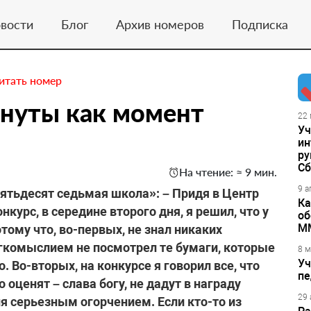
вости
Блог
Архив номеров
Подписка
итать номер
инуты как момент
22 
Уч
ин
ру
Сб
На чтение: ≈ 9 мин.
9 а
тьдесят седьмая школа»: – Придя в Центр
Ка
нкурс, в середине второго дня, я решил, что у
об
М
тому что, во-первых, не знал никаких
егкомыслием не посмотрел те бумаги, которые
8 м
Уч
 Во-вторых, на конкурсе я говорил все, что
пе
оценят – слава богу, не дадут в награду
29 
ня серьезным огорчением. Если кто-то из