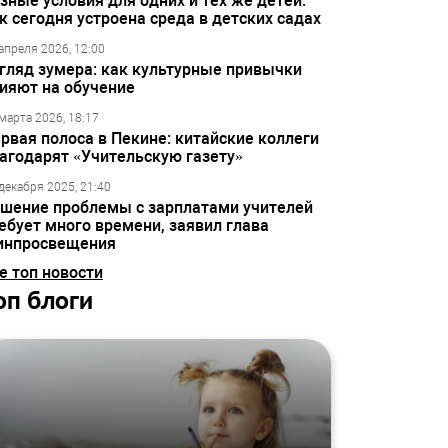
зные условия для одних и тех же детей:
к сегодня устроена среда в детских садах
апреля 2026, 12:00
гляд зумера: как культурные привычки
ияют на обучение
марта 2026, 18:17
рвая полоса в Пекине: китайские коллеги
агодарят «Учительскую газету»
декабря 2025, 21:40
шение проблемы с зарплатами учителей
ебует много времени, заявил глава
инпросвещения
е топ новости
оп блоги