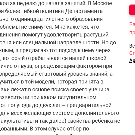
кол за неделю до начала занятий. В Москве
аря более гибкой политике Департамента
льного одиннадцатилетнего образования
Вз
облемы не снимутся. Мне кажется, что
п
инения помогут удовлетворить растущий
овня или специальной направленности. Но до
Вс
ежным, я предлагаю тот подход к нему через
От
я, который отрабатывается нашей школой
Ар
тличие от вуза, определяющим фактором при
 определяемый стартовый уровень знаний, а
учиться в той модели, которая принята в
аки лежат в основе поиска своего ученика.
взвесить ни при каком вступительном
 от полугода до двух лет – предварительной
 для всех желающих системе дополнительного
культативы и так далее) свойства ребенка не
дованными. В этом случае отбор по