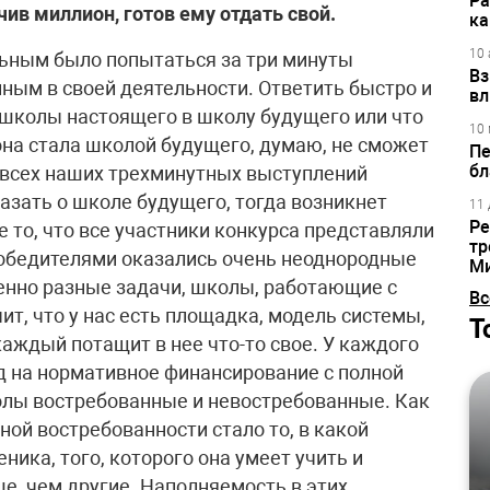
Ра
ив миллион, готов ему отдать свой.
ка
10 
ьным было попытаться за три минуты
Вз
ным в своей деятельности. Ответить быстро и
вл
з школы настоящего в школу будущего или что
10 
она стала школой будущего, думаю, не сможет
Пе
бл
з всех наших трехминутных выступлений
азать о школе будущего, тогда возникнет
11 
Ре
 то, что все участники конкурса представляли
тр
победителями оказались очень неоднородные
М
енно разные задачи, школы, работающие с
Вс
т, что у нас есть площадка, модель системы,
Т
каждый потащит в нее что-то свое. У каждого
од на нормативное финансирование с полной
олы востребованные и невостребованные. Как
ной востребованности стало то, в какой
ника, того, которого она умеет учить и
ше, чем другие. Наполняемость в этих