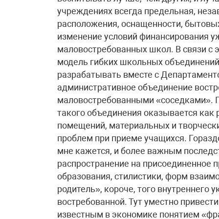
учреждениях всегда предельная, неза
расположения, оснащенности, бытовых
изменение условий финансирования уж
маловостребованных школ. В связи с
модель гибких школьных объединений
разрабатывать вместе с Департаменто
административное объединение востр
маловостребованными «соседками».
такого объединения оказывается как 
помещений, материальных и творчески
проблем при приеме учащихся. Горазд
мне кажется, и более важным последс
распространение на присоединенное п
образования, стилистики, форм взаимо
родитель», короче, того внутреннего у
востребованной. Тут уместно привес
известным в экономике понятием «фра