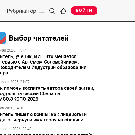
Рубрикатор
ВОЙТИ
Выбор читателей
мая 2026, 17:17
итель, ученик, ИИ – что меняется:
тервью с Артёмом Соловейчиком,
ководителем Индустрии образования
ера
преля 2026, 21:07
к помочь воспитать автора своей жизни,
судили на сессии Сбера на
МСО.ЭКСПО-2026
ая 2026, 14:33
итель пишет с войны: как лицеисты и
дагог вернули имя героя на обелиск
апреля 2026, 22:48