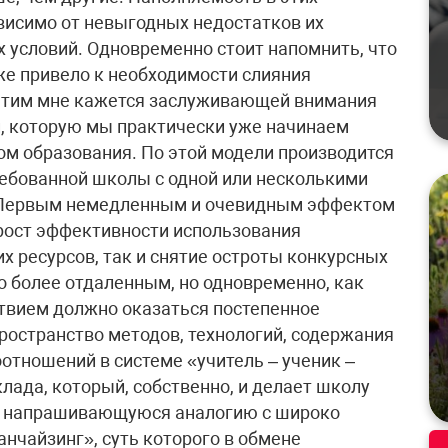
висимо от невыгодных недостатков их
 условий. Одновременно стоит напомнить, что
е привело к необходимости слияния
 этим мне кажется заслуживающей внимания
, которую мы практически уже начинаем
м образования. По этой модели производится
ебованной школы с одной или несколькими
 Первым немедленным и очевидным эффектом
рост эффективности использования
х ресурсов, так и снятие остроты конкурсных
о более отдаленным, но одновременно, как
твием должно оказаться постепенное
ространство методов, технологий, содержания
отношений в системе «учитель – ученик –
клада, который, собственно, и делает школу
ти напрашивающуюся аналогию с широко
нчайзинг», суть которого в обмене