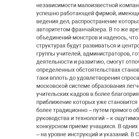
независимости малоизвестной компан
успешно работающей фирмой, имеющей
ведения дел, распространение которых
авторитетом франчайзера. В то же вр
объединений-монстров и надеюсь, что
структурах будут развиваться и цен
группы учителей, администраторов, г
деятельности и развитию, смогут отп
определенных обстоятельствах станов
таки вплоть до удовлетворения спроса 
московской системе образования лег
учительских кадров в более благопри
приближение которых уже становится
более традиционно – путем прямого о
руководства и технологий – к ощутимом
конкурсном приеме учащихся. В одних 
– на уровне инструкций и указаний. В