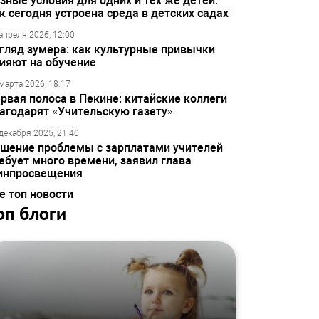
зные условия для одних и тех же детей:
к сегодня устроена среда в детских садах
апреля 2026, 12:00
гляд зумера: как культурные привычки
ияют на обучение
марта 2026, 18:17
рвая полоса в Пекине: китайские коллеги
агодарят «Учительскую газету»
декабря 2025, 21:40
шение проблемы с зарплатами учителей
ебует много времени, заявил глава
инпросвещения
е топ новости
оп блоги