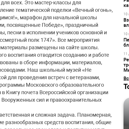
Ра
для всех. Это мастер-классы для
ка
вление тематической поделки «Вечный огонь»,
10 
димся!», марафон для начальной школы
Вз
ции, посвященные Победе», праздничный
вл
зы, песни в исполнении учеников основной и
10 
ессмертный полк 1747». Все мероприятия
Пе
бл
 материалы размещены на сайте школы.
ого воспитания отводится созданию и работе
11 
Ре
вованы в сборе информации, материалов,
тр
урсоводами. Наш школьный музей «Не
М
ой для проведения встреч с ветеранами,
Вс
 программы Московского образовательного
Т
н в Книгу почета Всероссийской организации
а, Вооруженных сил и правоохранительных
тветственная и сложная задача. Планомерная,
ие разнообразных средств воспитания, общие