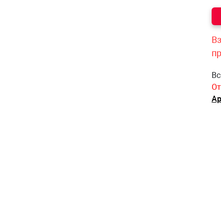
Вз
п
Вс
От
Ар