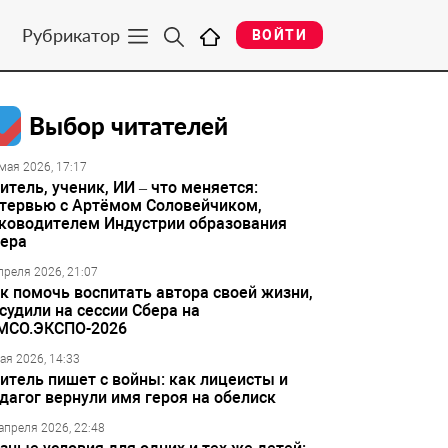
Рубрикатор
ВОЙТИ
Выбор читателей
мая 2026, 17:17
итель, ученик, ИИ – что меняется:
тервью с Артёмом Соловейчиком,
ководителем Индустрии образования
ера
преля 2026, 21:07
к помочь воспитать автора своей жизни,
судили на сессии Сбера на
МСО.ЭКСПО-2026
ая 2026, 14:33
итель пишет с войны: как лицеисты и
дагог вернули имя героя на обелиск
апреля 2026, 22:48