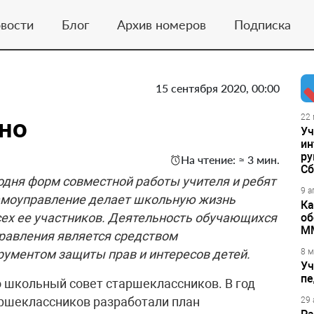
вости
Блог
Архив номеров
Подписка
15 сентября 2020, 00:00
жно
22 
Уч
ин
ру
На чтение: ≈ 3 мин.
Сб
одня форм совместной работы учителя и ребят
9 а
Самоуправление делает школьную жизнь
Ка
ех ее участников. Деятельность обучающихся
об
М
равления является средством
рументом защиты прав и интересов детей.
8 м
Уч
пе
о школьный совет старшеклассников. В год
аршеклассников разработали план
29 