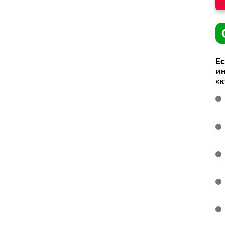
Ес
ин
«