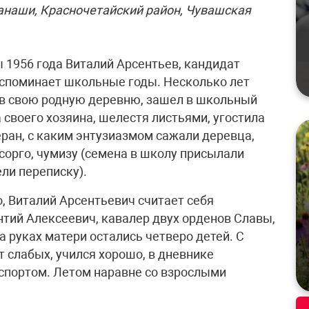
танаши, Красночетайский район, Чувашская
1956 года Виталий Арсентьев, кандидат
 вспоминает школьные годы. Несколько лет
 в свою родную деревню, зашел в школьный
 своего хозяина, шелестя листьями, угостила
ран, с каким энтузиазмом сажали деревца,
сорго, чумизу (семена в школу присылали
ели переписку).
, Виталий Арсентьевич считает себя
нтий Алексеевич, кавалер двух орденов Славы,
а руках матери остались четверо детей. С
т слабых, учился хорошо, в дневнике
 спортом. Летом наравне со взрослыми