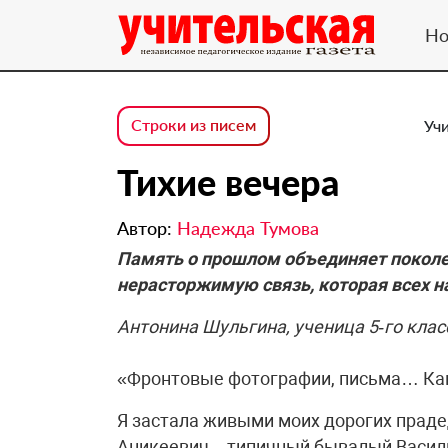
Но
Строки из писем
Учи
Тихие вечера
Автор:
Надежда Тумова
Память о прошлом объединяет поколен
нерасторжимую связь, которая всех н
Антонина Шульгина, ученица 5‑го кла
«Фронтовые фотографии, письма… Как 
Я застала живыми моих дорогих прадед
Аникеевич – типичный бывалый Васили