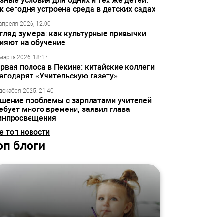
зные условия для одних и тех же детей:
к сегодня устроена среда в детских садах
апреля 2026, 12:00
гляд зумера: как культурные привычки
ияют на обучение
марта 2026, 18:17
рвая полоса в Пекине: китайские коллеги
агодарят «Учительскую газету»
декабря 2025, 21:40
шение проблемы с зарплатами учителей
ебует много времени, заявил глава
инпросвещения
е топ новости
оп блоги