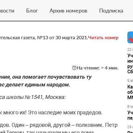
вости
Блог
Архив номеров
Подписка
тельская газета, №13 от 30 марта 2021.
Читать номер
22 
Уч
ин
ру
На чтение: ≈ 4 мин.
Сб
ия, она помогает почувствовать ту
9 а
ас делает единым народом.
Ка
об
сса школы №1541, Москва:
М
8 м
много их! Это наследие моих прадедов.
Уч
пе
ов. Один – рядовой, другой – полковник. Петр
29 
й Теркин, так называли мы его дома.