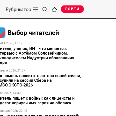
Рубрикатор
ВОЙТИ
Выбор читателей
мая 2026, 17:17
итель, ученик, ИИ – что меняется:
тервью с Артёмом Соловейчиком,
ководителем Индустрии образования
ера
преля 2026, 21:07
к помочь воспитать автора своей жизни,
судили на сессии Сбера на
МСО.ЭКСПО-2026
ая 2026, 14:33
итель пишет с войны: как лицеисты и
дагог вернули имя героя на обелиск
апреля 2026, 22:48