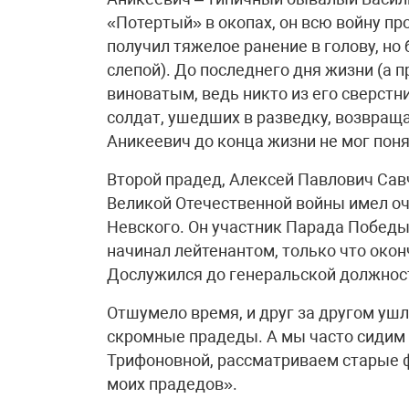
«Потертый» в окопах, он всю войну п
получил тяжелое ранение в голову, но
слепой). До последнего дня жизни (а п
виноватым, ведь никто из его сверстн
солдат, ушедших в разведку, возвраща
Аникеевич до конца жизни не мог поня
Второй прадед, Алексей Павлович Сав
Великой Отечественной войны имел оч
Невского. Он участник Парада Победы 
начинал лейтенантом, только что око
Дослужился до генеральской должнос
Отшумело время, и друг за другом уш
скромные прадеды. А мы часто сидим
Трифоновной, рассматриваем старые 
моих прадедов».