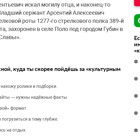
ентьевич искал могилу отца, и наконец-то
Младший сержант Арсентий Алексеевич
елковой роты 1277‑го стрелкового полка 389‑й
а, захоронен в селе Поло под городом Губин в
Славы».
Ес
ин
«
сной, куда ты скорее пойдёшь за «культурным
 нахожу ролики и подборки.
сайты — нужны надёжные факты.
вой» формат.
 погрузиться в тему глубже.
сь на отдых.