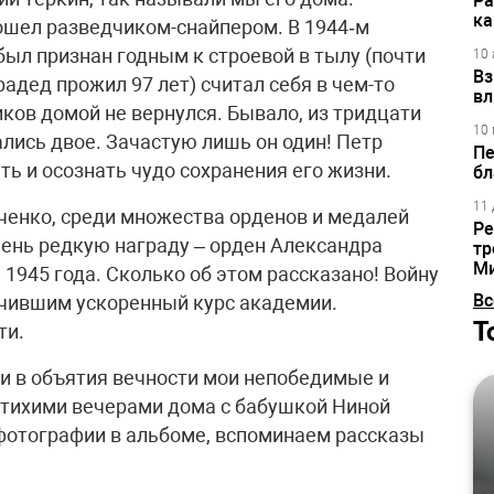
Ра
ка
рошел разведчиком-снайпером. В 1944‑м
 был признан годным к строевой в тылу (почти
10 
Вз
радед прожил 97 лет) считал себя в чем-то
вл
иков домой не вернулся. Бывало, из тридцати
10 
лись двое. Зачастую лишь он один! Петр
Пе
ть и осознать чудо сохранения его жизни.
бл
11 
ченко, среди множества орденов и медалей
Ре
ень редкую награду – орден Александра
тр
М
1945 года. Сколько об этом рассказано! Войну
Вс
нчившим ускоренный курс академии.
Т
ти.
ли в объятия вечности мои непобедимые и
 тихими вечерами дома с бабушкой Ниной
фотографии в альбоме, вспоминаем рассказы