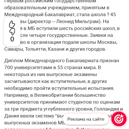
Первым российским государственным
образовательным учреждением, принятым в
Международный Бакалавриат, стала школа ? 45
г.Москвы (директор – Леонид Мильграм). На
сегодня в МБ вступили шесть российских школ, в
том числе четыре государственные. Заявки на
0
членство в организации подали школы Москвы,
Самары, Тольятти, Казани и других городов.
Диплом Международного Бакалавриата признан
700 университетами в 55 странах мира. В
некоторых из них выпускные экзамены
засчитываются как вступительные, в других
необходимо пройти вступительные испытания.
Например, в Великобритании большинство
университетов принимают студентов по оценкам
за три предмета углубленного уровня, Голландия и
Дания ввели систему “выравнивания” результатов
Реклама на сайте
выпускных экзаменов МБ с помощью