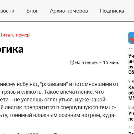
вости
Блог
Архив номеров
Подписка
Читать номер
огика
22 
Уч
ин
На чтение: ≈ 15 мин.
ру
Сб
9 а
ннему небу над “ржавыми” и потемневшими от
Ка
грязь и слякоть. Такое впечатление, что
об
М
та – не успеешь оглянуться, и уже какой-
й листик превратится в свернувшуюся темно-
8 м
Уч
льту, гонимый влажным осенним ветром, куда-
пе
29 