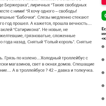
де Бержерака”, лиричных “Таких свободных
месте с ними! “Я хочу одного – свободы!
ешные “Бабочки”. Слезы медленно стекают
го год прошел. А кажется, прошла вечность…
Ес
аклей “Сатирикона”. Не новые, не
ин
пожелтевшие, грязноватые, сложенные
«
о года назад. Снятый “Голый король”. Снятые
ь. Грязь по колено…Холодный троллейбус с
ки магазинов, свет в окнах домов. Спешащие
е… А в троллейбусе ? 42 – давка и толкучка.