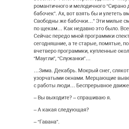
романтичного и мелодичного “Сирано 
бабочек”. Ах, вот взять бы и улететь в
Свободны же бабочки…” Эти милые см
по щекам… Как недавно это было. Все
Сейчас передо мной программки спект
сегодняшние, а те старые, помятые, 
вчетверо программки, купленные окол
“Маугли”, “Служанки”…
…Зима. Декабрь. Мокрый снег, слякот
узорчатыми окнами. Мерцающие вывес
с работы люди… Беспрерывное движени
– Вы выходите? – спрашиваю я.
– А какая следующая?
– “Гавана”.