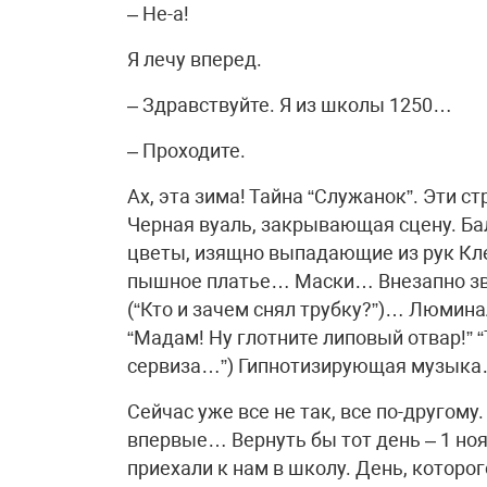
– Не-а!
Я лечу вперед.
– Здравствуйте. Я из школы 1250…
– Проходите.
Ах, эта зима! Тайна “Служанок”. Эти 
Черная вуаль, закрывающая сцену. Ба
цветы, изящно выпадающие из рук Кл
пышное платье… Маски… Внезапно з
(“Кто и зачем снял трубку?”)… Люмина
“Мадам! Ну глотните липовый отвар!” “
сервиза…”) Гипнотизирующая музыка…
Сейчас уже все не так, все по-другому.
впервые… Вернуть бы тот день – 1 ноя
приехали к нам в школу. День, которог