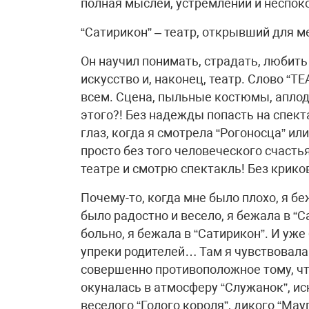
полная мыслей, устремлений и неспок
“Сатирикон” – театр, открывший для м
Он научил понимать, страдать, любить
искусство и, наконец, театр. Слово “Т
всем. Сцена, пыльные костюмы, апло
этого?! Без надежды попасть на спекта
глаз, когда я смотрела “Рогоносца” или
просто без того человеческого счасть
театре и смотрю спектакль! Без криков
Почему-то, когда мне было плохо, я бе
было радостно и весело, я бежала в “С
больно, я бежала в “Сатирикон”. И уже
упреки родителей… Там я чувствовала
совершенно противоположное тому, что
окуналась в атмосферу “Служанок”, ис
веселого “Голого короля”, дикого “Мау