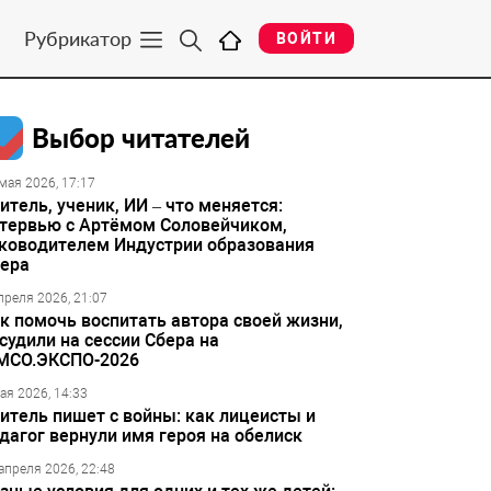
Рубрикатор
ВОЙТИ
Выбор читателей
мая 2026, 17:17
итель, ученик, ИИ – что меняется:
тервью с Артёмом Соловейчиком,
ководителем Индустрии образования
ера
преля 2026, 21:07
к помочь воспитать автора своей жизни,
судили на сессии Сбера на
МСО.ЭКСПО-2026
ая 2026, 14:33
итель пишет с войны: как лицеисты и
дагог вернули имя героя на обелиск
апреля 2026, 22:48