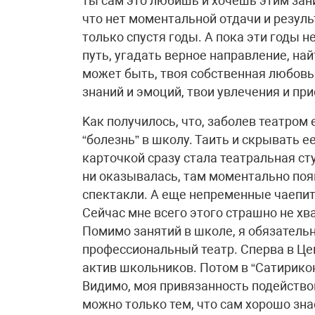
ты сам это любишь и хочешь этим зани
что нет моментальной отдачи и резул
только спустя годы. А пока эти годы 
путь, угадать верное направление, на
может быть, твоя собственная любовь
знаний и эмоций, твои увлечения и пр
Kак получилось, что, заболев театром 
“болезнь” в школу. Таить и скрывать 
карточкой сразу стала театральная ст
ни оказывалась, там моментально появ
спектакли. А еще непременные чаепит
Сейчас мне всего этого страшно не хв
Помимо занятий в школе, я обязатель
профессиональный театр. Сперва в Це
актив школьников. Потом в “Сатирикон
Видимо, моя привязанность подействова
можно только тем, что сам хорошо зн