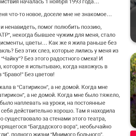
ойствия началась 1 ноября 1993 года…
еня что-то новое, доселе мне не знакомое…
 и ненавидеть, помог полюбить поэзию,
ЕАТР”, некогда бывшее чужим для меня, стало
дисменты, цветы… Как же я жила раньше без
кль? Без этих слез, которые лились у меня из
 “Чайку”? Без этого радостного смеха! И
я, которое я испытываю, когда нахожусь в
 “Браво!” Без цветов!
жала в “Сатирикон”, а не домой. Когда мне
атирикон”, а не домой. Когда мне было тяжело,
 было наплевать на уроки, на постоянные
 себя действительно хорошо. Там я находила
 существовало за стенами этого театра,
крящегося “Багдадского вора”, необычайно
гли”, полного жизни “Мнимого больного”,