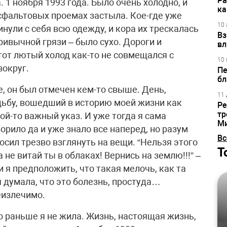
Ра
 1 ноября 1993 года. Было очень холодно, и
ка
асфальтовых проемах застыла. Кое-где уже
10 
нули с себя всю одежду, и кора их трескалась
Вз
привычной грязи – было сухо. Дороги и
вл
тот лютый холод как-то не совмещался с
10 
вокруг.
Пе
бл
, он был отмечен кем-то свыше. День,
11 
бу, вошедший в историю моей жизни как
Ре
тр
ой-то важный указ. И уже тогда я сама
М
рило да и уже знало все наперед, но разум
Вс
осил трезво взглянуть на вещи. “Нельзя этого
Т
не витай ты в облаках! Вернись на землю!!!” –
и я предположить, что такая мелочь, как та
 я думала, что это болезнь, простуда…
еизлечимо.
о раньше я не жила. Жизнь, настоящая жизнь,