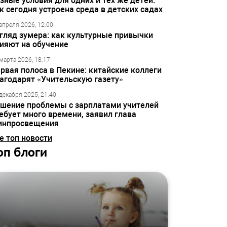
зные условия для одних и тех же детей:
к сегодня устроена среда в детских садах
апреля 2026, 12:00
гляд зумера: как культурные привычки
ияют на обучение
марта 2026, 18:17
рвая полоса в Пекине: китайские коллеги
агодарят «Учительскую газету»
декабря 2025, 21:40
шение проблемы с зарплатами учителей
ебует много времени, заявил глава
инпросвещения
е топ новости
оп блоги