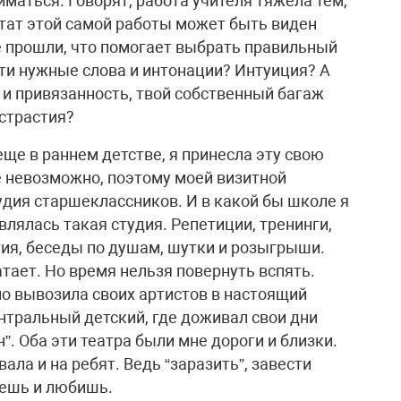
маться. Говорят, работа учителя тяжела тем,
ьтат этой самой работы может быть виден
не прошли, что помогает выбрать правильный
йти нужные слова и интонации? Интуиция? А
 и привязанность, твой собственный багаж
истрастия?
еще в раннем детстве, я принесла эту свою
ее невозможно, поэтому моей визитной
удия старшеклассников. И в какой бы школе я
лялась такая студия. Репетиции, тренинги,
ия, беседы по душам, шутки и розыгрыши.
атает. Но время нельзя повернуть вспять.
но вывозила своих артистов в настоящий
нтральный детский, где доживал свои дни
”. Оба эти театра были мне дороги и близки.
ла и на ребят. Ведь “заразить”, завести
аешь и любишь.