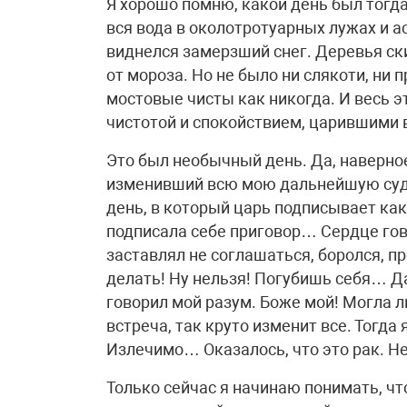
Я хорошо помню, какой день был тогда.
вся вода в околотротуарных лужах и 
виднелся замерзший снег. Деревья ски
от мороза. Но не было ни слякоти, ни 
мостовые чисты как никогда. И весь э
чистотой и спокойствием, царившими 
Это был необычный день. Да, наверное
изменивший всю мою дальнейшую судь
день, в который царь подписывает как
подписала себе приговор… Сердце гово
заставлял не соглашаться, боролся, пр
делать! Ну нельзя! Погубишь себя… Да 
говорил мой разум. Боже мой! Могла л
встреча, так круто изменит все. Тогда
Излечимо… Оказалось, что это рак. Н
Только сейчас я начинаю понимать, чт