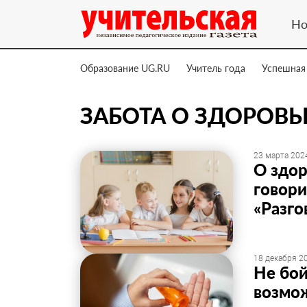
Но
Образование UG.RU
Учитель года
Успешная
ЗАБОТА О ЗДОРОВЬ
23 марта 2024
О здор
говори
«Разго
18 декабря 20
Не бой
возмо