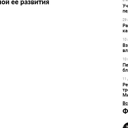
ой ее развития
8 м
Уч
пе
29 
Ра
ка
10 
Вз
вл
10 
Пе
бл
11 
Ре
тр
М
Вс
Ф