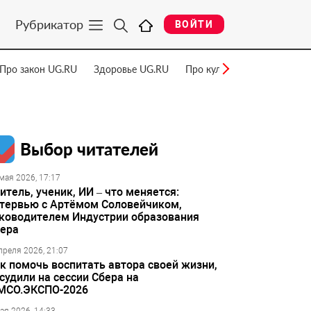
Рубрикатор
ВОЙТИ
Про закон UG.RU
Здоровье UG.RU
Про культуру UG.RU
Нау
Выбор читателей
мая 2026, 17:17
итель, ученик, ИИ – что меняется:
тервью с Артёмом Соловейчиком,
ководителем Индустрии образования
ера
преля 2026, 21:07
к помочь воспитать автора своей жизни,
судили на сессии Сбера на
МСО.ЭКСПО-2026