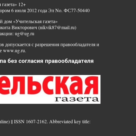
 газета» 12+
ором 6 июля 2012 года Эл No. ФС77-50440
й дом «Учительская газета»
ита Викторович (nikvik87@mail.ru)
акции: ug@ug.ru
в допускается с разрешения правообладателя и
е www.ug.ru.
па без согласия правообладателя
nline) || ISSN 1607-2162. Abbreviated key title: