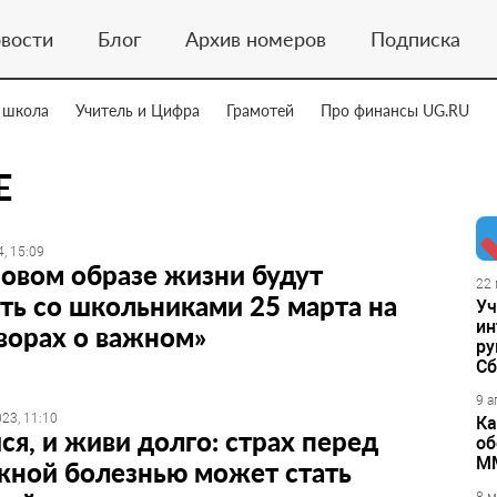
вости
Блог
Архив номеров
Подписка
 школа
Учитель и Цифра
Грамотей
Про финансы UG.RU
Е
, 15:09
овом образе жизни будут
22 
ть со школьниками 25 марта на
Уч
ин
ворах о важном»
ру
Сб
9 а
23, 11:10
Ка
ся, и живи долго: страх перед
об
М
жной болезнью может стать