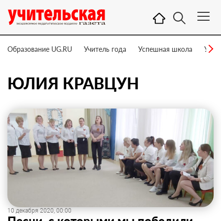
Образование UG.RU
Учитель года
Успешная школа
Учит
ЮЛИЯ КРАВЦУН
10 декабря 2020, 00:00
Песни, с которыми мы победили