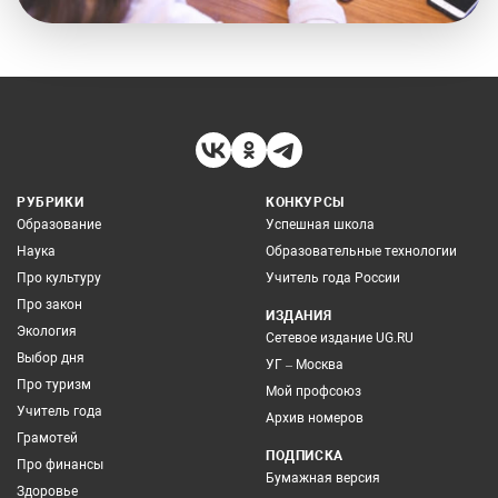
РУБРИКИ
КОНКУРСЫ
Образование
Успешная школа
Наука
Образовательные технологии
Про культуру
Учитель года России
Про закон
ИЗДАНИЯ
Экология
Сетевое издание UG.RU
Выбор дня
УГ – Москва
Про туризм
Мой профсоюз
Учитель года
Архив номеров
Грамотей
ПОДПИСКА
Про финансы
Бумажная версия
Здоровье