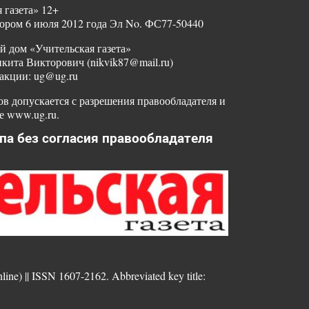
 газета» 12+
ором 6 июля 2012 года Эл No. ФС77-50440
й дом «Учительская газета»
ита Викторович (nikvik87@mail.ru)
акции: ug@ug.ru
в допускается с разрешения правообладателя и
е www.ug.ru.
па без согласия правообладателя
nline) || ISSN 1607-2162. Abbreviated key title: