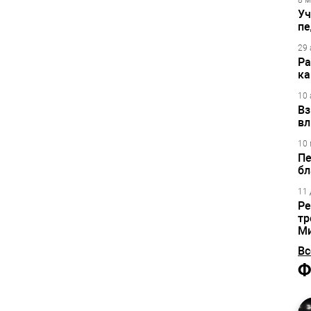
8 м
Уч
пе
29 
Ра
ка
10 
Вз
вл
10 
Пе
бл
11 
Ре
тр
М
Вс
Ф