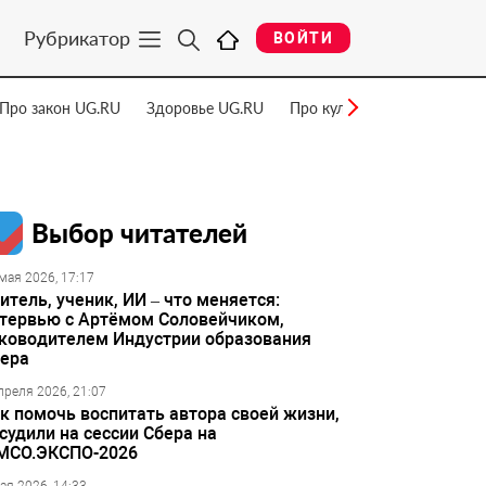
Рубрикатор
ВОЙТИ
Про закон UG.RU
Здоровье UG.RU
Про культуру UG.RU
Нау
Выбор читателей
мая 2026, 17:17
итель, ученик, ИИ – что меняется:
тервью с Артёмом Соловейчиком,
ководителем Индустрии образования
ера
преля 2026, 21:07
к помочь воспитать автора своей жизни,
судили на сессии Сбера на
МСО.ЭКСПО-2026