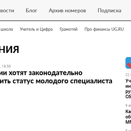
вости
Блог
Архив номеров
Подписка
 школа
Учитель и Цифра
Грамотей
Про финансы UG.RU
НИЯ
, 18:59
ии хотят законодательно
22 
ить статус молодого специалиста
Уч
ин
ру
Сб
9 а
Ка
об
М