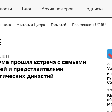
вости
Блог
Архив номеров
Подписка
 школа
Учитель и Цифра
Грамотей
Про финансы UG.RU
Е
, 18:33
уме прошла встреча с семьями
22 
ей и представителями
Уч
ин
гических династий
ру
Сб
9 а
Ка
об
М