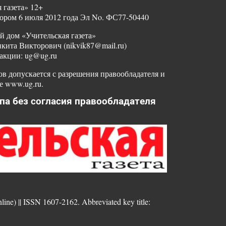
 газета» 12+
ором 6 июля 2012 года Эл No. ФС77-50440
й дом «Учительская газета»
ита Викторович (nikvik87@mail.ru)
акции: ug@ug.ru
в допускается с разрешения правообладателя и
е www.ug.ru.
па без согласия правообладателя
nline) || ISSN 1607-2162. Abbreviated key title: