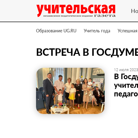
Но
Образование UG.RU
Учитель года
Успешная
ВСТРЕЧА В ГОСДУМ
12 июля 2023
В Госд
учител
педаго