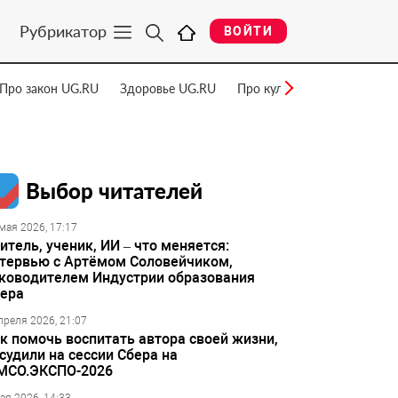
Рубрикатор
ВОЙТИ
Про закон UG.RU
Здоровье UG.RU
Про культуру UG.RU
Нау
Выбор читателей
мая 2026, 17:17
итель, ученик, ИИ – что меняется:
тервью с Артёмом Соловейчиком,
ководителем Индустрии образования
ера
преля 2026, 21:07
к помочь воспитать автора своей жизни,
судили на сессии Сбера на
МСО.ЭКСПО-2026