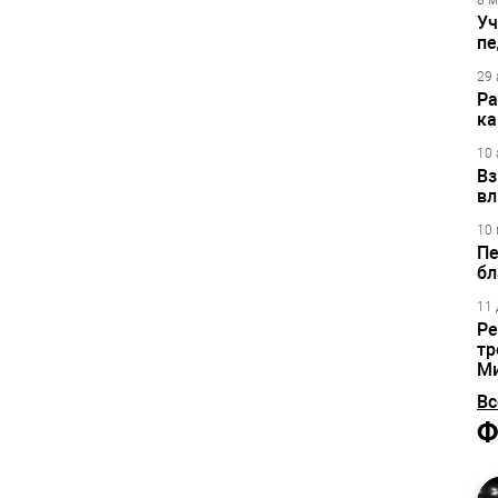
8 м
Уч
пе
29 
Ра
ка
10 
Вз
вл
10 
Пе
бл
11 
Ре
тр
М
Вс
Ф