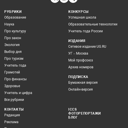
РУБРИКИ
КОНКУРСЫ
Образование
Успешная школа
Наука
Образовательные технологии
Про культуру
Учитель года России
Про закон
ИЗДАНИЯ
Экология
Сетевое издание UG.RU
Выбор дня
УГ – Москва
Про туризм
Мой профсоюз
Учитель года
Архив номеров
Грамотей
ПОДПИСКА
Про финансы
Бумажная версия
Здоровье
Онлайн-версия
Учитель и цифра
Все рубрики
КОНТАКТЫ
ICCS
ФОТОРЕПОРТАЖИ
Редакция
БЛОГ
Реклама