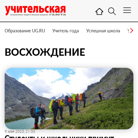
Образование UG.RU
Учитель года
Успешная школа
Учит
ВОСХОЖДЕНИЕ
9 мая 2023, 21:33
Студенты и школьники примут