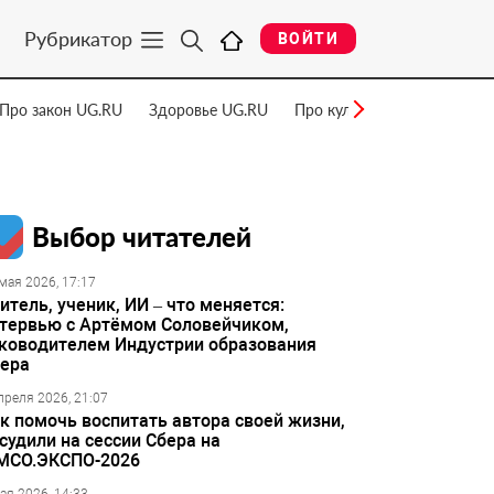
Рубрикатор
ВОЙТИ
Про закон UG.RU
Здоровье UG.RU
Про культуру UG.RU
Нау
Выбор читателей
мая 2026, 17:17
итель, ученик, ИИ – что меняется:
тервью с Артёмом Соловейчиком,
ководителем Индустрии образования
ера
преля 2026, 21:07
к помочь воспитать автора своей жизни,
судили на сессии Сбера на
МСО.ЭКСПО-2026