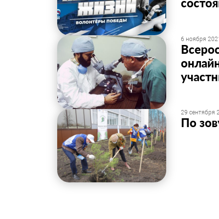
состо
6 ноября 2021
Всерос
онлайн
участн
29 сентября 2
По зов