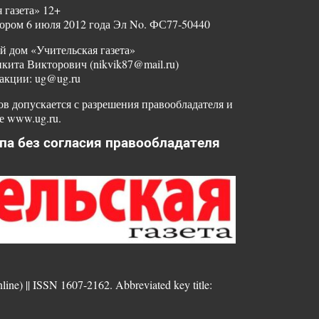
 газета» 12+
ором 6 июля 2012 года Эл No. ФС77-50440
й дом «Учительская газета»
ита Викторович (nikvik87@mail.ru)
акции: ug@ug.ru
в допускается с разрешения правообладателя и
е www.ug.ru.
па без согласия правообладателя
nline) || ISSN 1607-2162. Abbreviated key title: