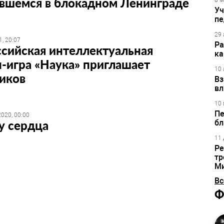
явшемся в блокадном Ленинграде
8 м
Уч
пе
29 
, 20:07
Ра
сийская интеллектуальная
ка
-игра «Наука» приглашает
10 
иков
Вз
вл
10 
Пе
020, 00:00
у сердца
бл
11 
Ре
тр
М
Вс
Ф