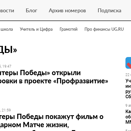
вости
Блог
Архив номеров
Подписка
 школа
Учитель и Цифра
Грамотей
Про финансы UG.RU
ДЫ»
, 19:47
нтеры Победы» открыли
22 
овки в проекте «Профразвитие»
Уч
ин
ру
Сб
9 а
, 21:59
Ка
теры Победы покажут фильм о
об
М
дарном Матче жизни,