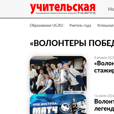
Но
Образование UG.RU
Учитель года
Успешная
«ВОЛОНТЕРЫ ПОБЕ
5 апреля 2025
«Воло
стажир
14 июля 2024
Волон
леген