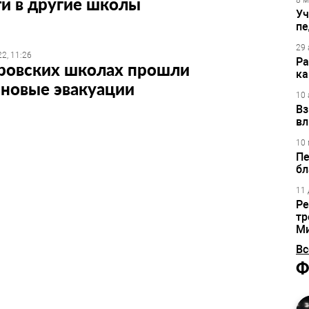
и в другие школы
8 м
Уч
пе
29 
2, 11:26
Ра
аровских школах прошли
ка
ановые эвакуации
10 
Вз
вл
10 
Пе
бл
11 
Ре
тр
М
Вс
Ф