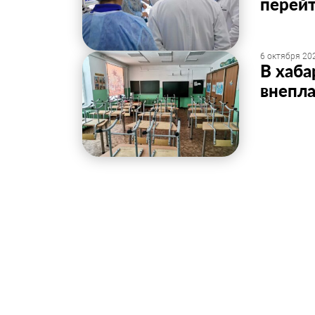
перейт
6 октября 202
В хаб
внепл