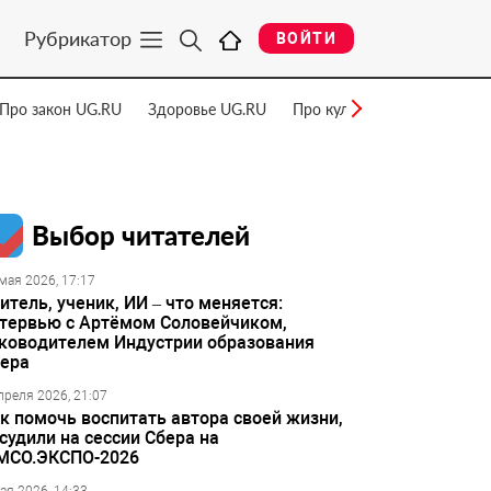
Рубрикатор
ВОЙТИ
Про закон UG.RU
Здоровье UG.RU
Про культуру UG.RU
Нау
Выбор читателей
мая 2026, 17:17
итель, ученик, ИИ – что меняется:
тервью с Артёмом Соловейчиком,
ководителем Индустрии образования
ера
преля 2026, 21:07
к помочь воспитать автора своей жизни,
судили на сессии Сбера на
МСО.ЭКСПО-2026