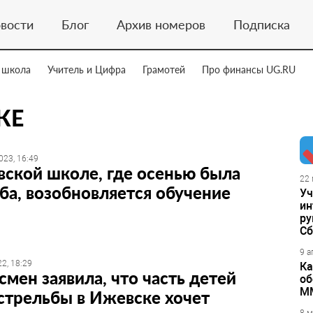
вости
Блог
Архив номеров
Подписка
 школа
Учитель и Цифра
Грамотей
Про финансы UG.RU
КЕ
023, 16:49
ской школе, где осенью была
22 
ба, возобновляется обучение
Уч
ин
ру
Сб
9 а
2, 18:29
Ка
мен заявила, что часть детей
об
М
стрельбы в Ижевске хочет