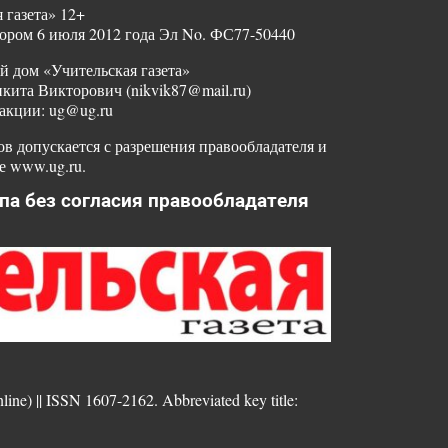
 газета» 12+
ором 6 июля 2012 года Эл No. ФС77-50440
й дом «Учительская газета»
ита Викторович (nikvik87@mail.ru)
акции: ug@ug.ru
в допускается с разрешения правообладателя и
е www.ug.ru.
па без согласия правообладателя
nline) || ISSN 1607-2162. Abbreviated key title: