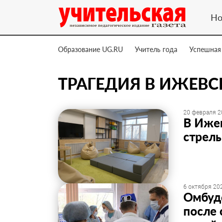
Но
Образование UG.RU
Учитель года
Успешная
ТРАГЕДИЯ В ИЖЕВС
20 февраля 2
В Ижев
стрель
6 октября 202
Омбудс
после 