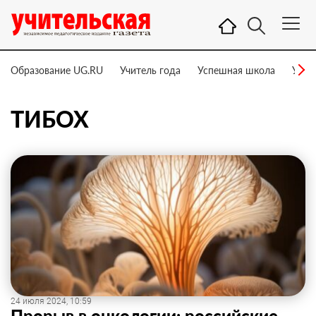
Образование UG.RU
Учитель года
Успешная школа
Учит
ТИБОХ
24 июля 2024, 10:59
Прорыв в онкологии: российские