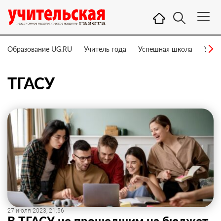
Образование UG.RU
Учитель года
Успешная школа
Учит
ТГАСУ
27 июля 2023, 21:56
В ТГАСУ не прошедшим на бюджет