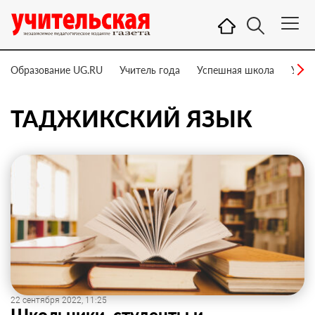
Образование UG.RU
Учитель года
Успешная школа
Учит
ТАДЖИКСКИЙ ЯЗЫК
22 сентября 2022, 11:25
Школьники, студенты и