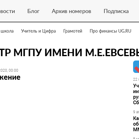
вости
Блог
Архив номеров
Подписка
 школа
Учитель и Цифра
Грамотей
Про финансы UG.RU
ТР МГПУ ИМЕНИ М.Е.ЕВСЕВ
020, 00:00
жение
22 
Уч
ин
ру
Сб
9 а
Ка
об
М