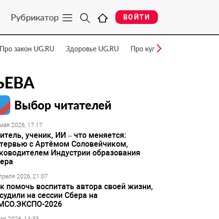
Рубрикатор
ВОЙТИ
Про закон UG.RU
Здоровье UG.RU
Про культуру UG.RU
Нау
ЬЕВА
Выбор читателей
мая 2026, 17:17
итель, ученик, ИИ – что меняется:
тервью с Артёмом Соловейчиком,
ководителем Индустрии образования
ера
преля 2026, 21:07
к помочь воспитать автора своей жизни,
судили на сессии Сбера на
МСО.ЭКСПО-2026