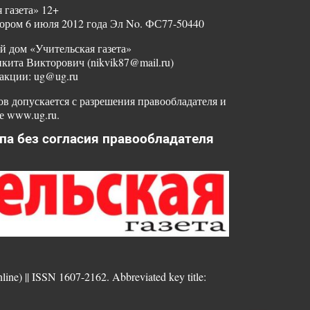
 газета» 12+
ором 6 июля 2012 года Эл No. ФС77-50440
й дом «Учительская газета»
ита Викторович (nikvik87@mail.ru)
акции: ug@ug.ru
в допускается с разрешения правообладателя и
е www.ug.ru.
па без согласия правообладателя
nline) || ISSN 1607-2162. Abbreviated key title: