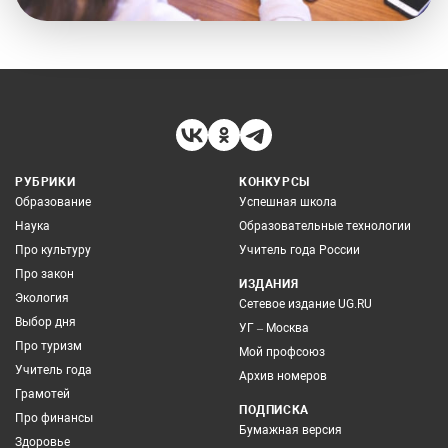
РУБРИКИ
КОНКУРСЫ
Образование
Успешная школа
Наука
Образовательные технологии
Про культуру
Учитель года России
Про закон
ИЗДАНИЯ
Экология
Сетевое издание UG.RU
Выбор дня
УГ – Москва
Про туризм
Мой профсоюз
Учитель года
Архив номеров
Грамотей
ПОДПИСКА
Про финансы
Бумажная версия
Здоровье