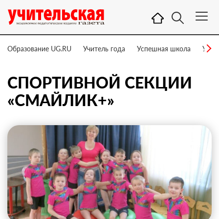
Образование UG.RU
Учитель года
Успешная школа
Учит
СПОРТИВНОЙ СЕКЦИИ
«СМАЙЛИК+»