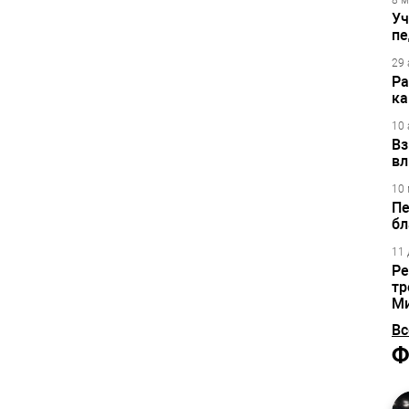
8 м
Уч
пе
29 
Ра
ка
10 
Вз
вл
10 
Пе
бл
11 
Ре
тр
М
Вс
Ф