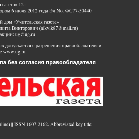
 газета» 12+
ором 6 июля 2012 года Эл No. ФС77-50440
й дом «Учительская газета»
ита Викторович (nikvik87@mail.ru)
акции: ug@ug.ru
в допускается с разрешения правообладателя и
е www.ug.ru.
па без согласия правообладателя
nline) || ISSN 1607-2162. Abbreviated key title: