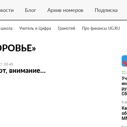
вости
Блог
Архив номеров
Подписка
 школа
Учитель и Цифра
Грамотей
Про финансы UG.RU
ОРОВЬЕ»
1, 00:45
рт, внимание…
22 
Уч
ин
ру
Сб
9 а
Ка
об
М