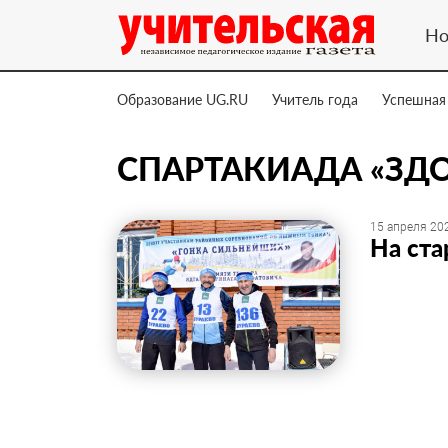
Но
Образование UG.RU
Учитель года
Успешная
СПАРТАКИАДА «ЗД
15 апреля 202
На ста