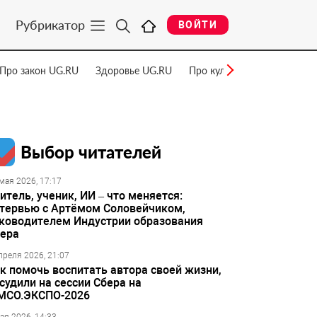
Рубрикатор
ВОЙТИ
Про закон UG.RU
Здоровье UG.RU
Про культуру UG.RU
Нау
Выбор читателей
мая 2026, 17:17
итель, ученик, ИИ – что меняется:
тервью с Артёмом Соловейчиком,
ководителем Индустрии образования
ера
преля 2026, 21:07
к помочь воспитать автора своей жизни,
судили на сессии Сбера на
МСО.ЭКСПО-2026