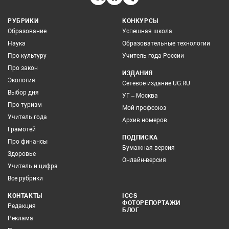
РУБРИКИ
КОНКУРСЫ
Образование
Успешная школа
Наука
Образовательные технологии
Про культуру
Учитель года России
Про закон
ИЗДАНИЯ
Экология
Сетевое издание UG.RU
Выбор дня
УГ – Москва
Про туризм
Мой профсоюз
Учитель года
Архив номеров
Грамотей
ПОДПИСКА
Про финансы
Бумажная версия
Здоровье
Онлайн-версия
Учитель и цифра
Все рубрики
КОНТАКТЫ
ICCS
ФОТОРЕПОРТАЖИ
Редакция
БЛОГ
Реклама