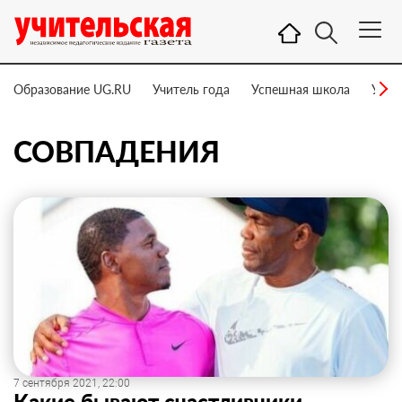
Образование UG.RU
Учитель года
Успешная школа
Учит
СОВПАДЕНИЯ
7 сентября 2021, 22:00
Какие бывают счастливчики