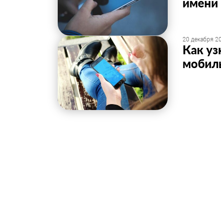
имени
20 декабря 20
Как уз
мобиль