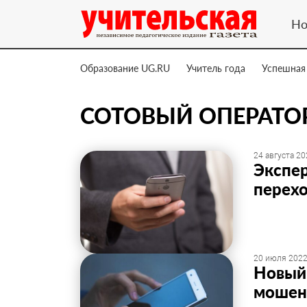
Но
Образование UG.RU
Учитель года
Успешная
СОТОВЫЙ ОПЕРАТО
24 августа 20
Экспер
перехо
20 июля 2022
Новый
мошенн