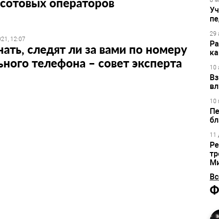
 сотовых операторов
8 м
Уч
пе
29 
21, 12:07
Ра
нать, следят ли за вами по номеру
ка
ного телефона – совет эксперта
10 
Вз
вл
10 
Пе
бл
11 
Ре
тр
М
Вс
Ф