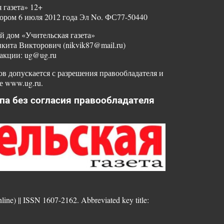
 газета» 12+
ором 6 июля 2012 года Эл No. ФС77-50440
й дом «Учительская газета»
ита Викторович (nikvik87@mail.ru)
акции: ug@ug.ru
в допускается с разрешения правообладателя и
е www.ug.ru.
па без согласия правообладателя
nline) || ISSN 1607-2162. Abbreviated key title: