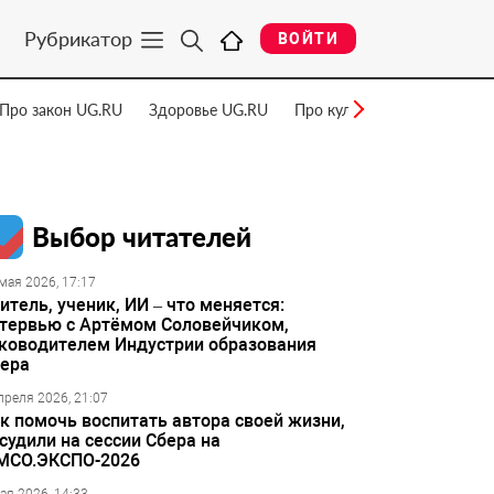
Рубрикатор
ВОЙТИ
Про закон UG.RU
Здоровье UG.RU
Про культуру UG.RU
Нау
Выбор читателей
мая 2026, 17:17
итель, ученик, ИИ – что меняется:
тервью с Артёмом Соловейчиком,
ководителем Индустрии образования
ера
преля 2026, 21:07
к помочь воспитать автора своей жизни,
судили на сессии Сбера на
МСО.ЭКСПО-2026