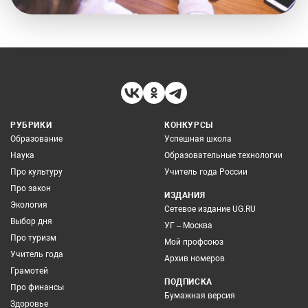
РУБРИКИ
КОНКУРСЫ
Образование
Успешная школа
Наука
Образовательные технологии
Про культуру
Учитель года России
Про закон
ИЗДАНИЯ
Экология
Сетевое издание UG.RU
Выбор дня
УГ – Москва
Про туризм
Мой профсоюз
Учитель года
Архив номеров
Грамотей
ПОДПИСКА
Про финансы
Бумажная версия
Здоровье