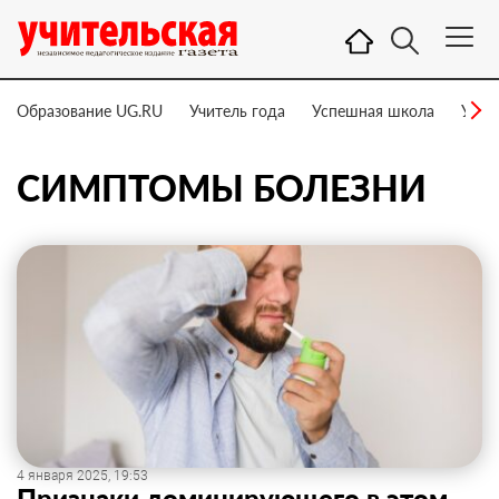
Образование UG.RU
Учитель года
Успешная школа
Учит
СИМПТОМЫ БОЛЕЗНИ
4 января 2025, 19:53
Признаки доминирующего в этом