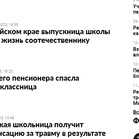
8 м
Уч
пе
29 
023, 18:35
Ра
айском крае выпускница школы
ка
 жизнь соотечественнику
10 
Вз
вл
10 
Пе
3, 19:23
го пенсионера спасла
бл
иклассница
11 
Ре
тр
М
Вс
3, 13:46
Ф
кая школьница получит
сацию за травму в результате