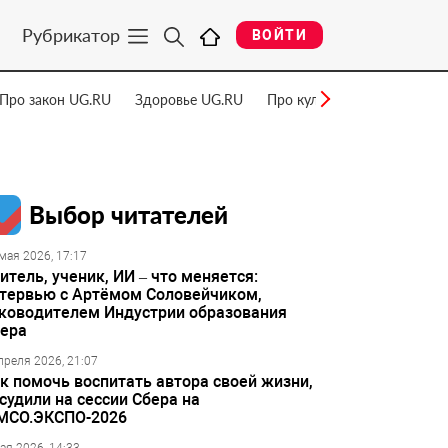
Рубрикатор
ВОЙТИ
Про закон UG.RU
Здоровье UG.RU
Про культуру UG.RU
Нау
Выбор читателей
мая 2026, 17:17
итель, ученик, ИИ – что меняется:
тервью с Артёмом Соловейчиком,
ководителем Индустрии образования
ера
преля 2026, 21:07
к помочь воспитать автора своей жизни,
судили на сессии Сбера на
МСО.ЭКСПО-2026