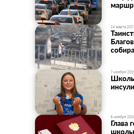
маршр
24 марта 2021
Таинст
Благов
собир
7 ноября 2020
Школь
инсули
6 ноября 2020
Глава 
школь