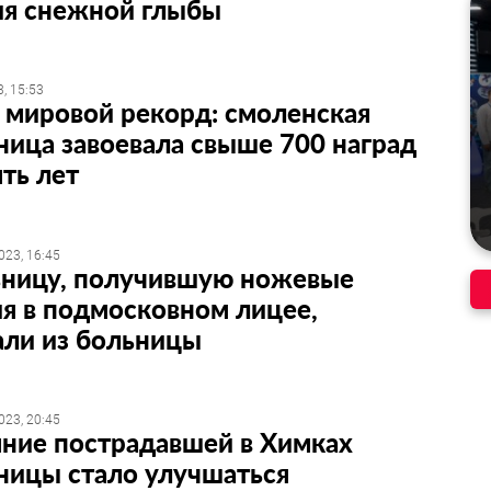
ия снежной глыбы
, 15:53
 мировой рекорд: смоленская
ица завоевала свыше 700 наград
ять лет
023, 16:45
ницу, получившую ножевые
я в подмосковном лицее,
али из больницы
023, 20:45
ние пострадавшей в Химках
ницы стало улучшаться