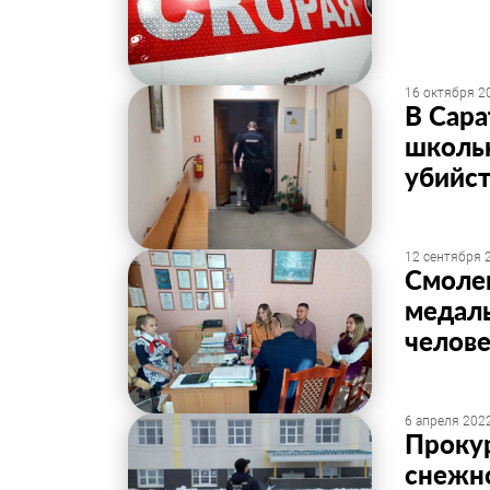
16 октября 20
В Сара
школьн
убийст
12 сентября 2
Смоле
медаль
челов
6 апреля 2022
Прокур
снежно