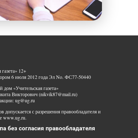
 газета» 12+
ором 6 июля 2012 года Эл No. ФС77-50440
й дом «Учительская газета»
ита Викторович (nikvik87@mail.ru)
акции: ug@ug.ru
в допускается с разрешения правообладателя и
е www.ug.ru.
па без согласия правообладателя