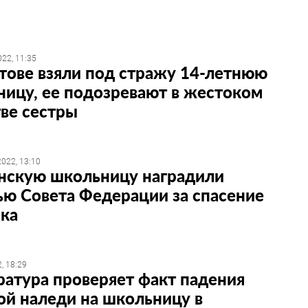
22, 11:35
тове взяли под стражу 14-летнюю
ицу, ее подозревают в жестоком
ве сестры
022, 13:10
нскую школьницу наградили
ю Совета Федерации за спасение
ека
, 18:29
атура проверяет факт падения
й наледи на школьницу в