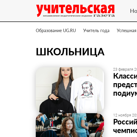
Но
Образование UG.RU
Учитель года
Успешная
ШКОЛЬНИЦА
23 февраля 2
Класси
предст
подиу
12 ноября 20
Россий
чемпи