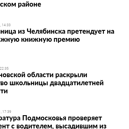
тском районе
, 14:33
ица из Челябинска претендует на
ижную книжную премию
 22:35
новской области раскрыли
тво школьницы двадцатилетней
сти
, 17:39
ратура Подмосковья проверяет
нт с водителем, высадившим из