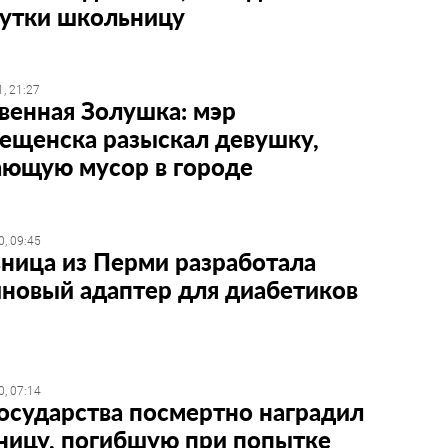
утки школьницу
, 21:27
венная Золушка: мэр
ещенска разыскал девушку,
ающую мусор в городе
, 09:45
ница из Перми разработала
новый адаптер для диабетиков
, 07:14
государства посмертно наградил
ницу, погибшую при попытке