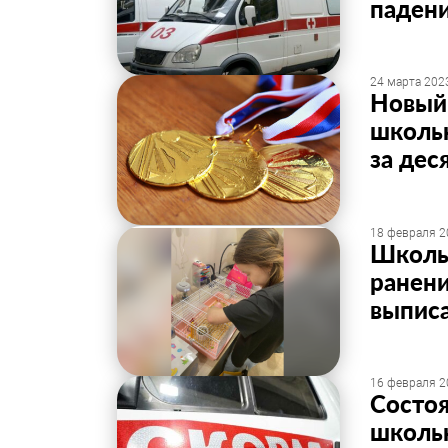
паден
24 марта 2023
Новый
школьн
за дес
18 февраля 2
Школь
ранени
выпис
16 февраля 2
Состоя
школь