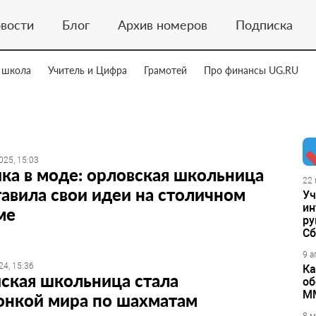
вости
Блог
Архив номеров
Подписка
 школа
Учитель и Цифра
Грамотей
Про финансы UG.RU
025, 15:03
ка в моде: орловская школьница
22 
авила свои идеи на столичном
Уч
ин
ме
ру
Сб
9 а
24, 15:36
Ка
ская школьница стала
об
М
онкой мира по шахматам