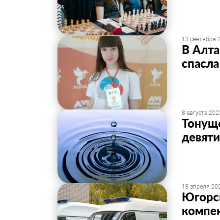
13 сентября 2
В Алт
спасла
8 августа 202
Тонуще
девят
18 апреля 202
Югорс
компен