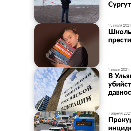
Сургу
15 июля 2021
Школьн
прест
1 июля 2021,
В Улья
убийс
давно
7 апреля 2021
Проку
инциде