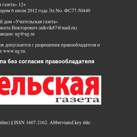
 газета» 12+
ором 6 июля 2012 года Эл No. ФС77-50440
й дом «Учительская газета»
ита Викторович (nikvik87@mail.ru)
акции: ug@ug.ru
в допускается с разрешения правообладателя и
е www.ug.ru.
па без согласия правообладателя
nline) || ISSN 1607-2162. Abbreviated key title: