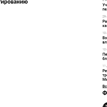
тированию
8 м
Уч
пе
29 
Ра
ка
10 
Вз
вл
10 
Пе
бл
11 
Ре
тр
М
Вс
Ф