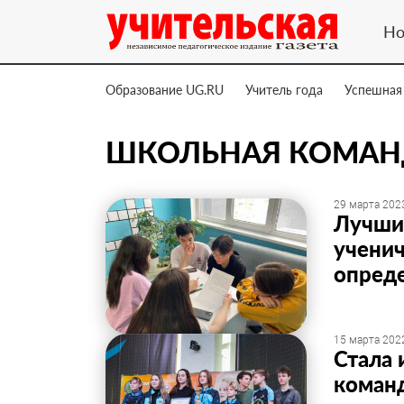
Но
Образование UG.RU
Учитель года
Успешная
ШКОЛЬНАЯ КОМАН
29 марта 2023
Лучши
ученич
опреде
15 марта 2022
Стала 
коман