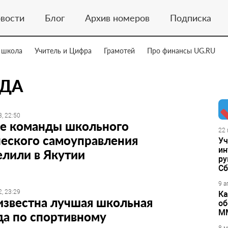
вости
Блог
Архив номеров
Подписка
 школа
Учитель и Цифра
Грамотей
Про финансы UG.RU
ДА
, 22:50
е команды школьного
22 
еского самоуправления
Уч
ин
лили в Якутии
ру
Сб
9 а
, 23:29
Ка
известна лучшая школьная
об
М
да по спортивному