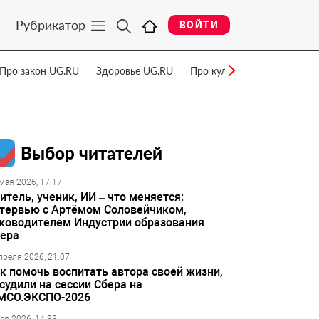
Рубрикатор
ВОЙТИ
Про закон UG.RU
Здоровье UG.RU
Про культуру UG.RU
Нау
Выбор читателей
мая 2026, 17:17
итель, ученик, ИИ – что меняется:
тервью с Артёмом Соловейчиком,
ководителем Индустрии образования
ера
преля 2026, 21:07
к помочь воспитать автора своей жизни,
судили на сессии Сбера на
МСО.ЭКСПО-2026