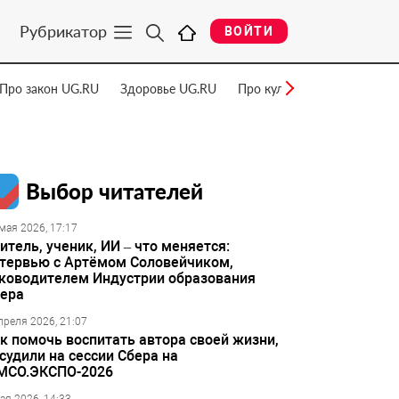
Рубрикатор
ВОЙТИ
Про закон UG.RU
Здоровье UG.RU
Про культуру UG.RU
Нау
Выбор читателей
мая 2026, 17:17
итель, ученик, ИИ – что меняется:
тервью с Артёмом Соловейчиком,
ководителем Индустрии образования
ера
преля 2026, 21:07
к помочь воспитать автора своей жизни,
судили на сессии Сбера на
МСО.ЭКСПО-2026