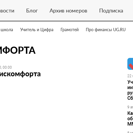
вости
Блог
Архив номеров
Подписка
 школа
Учитель и Цифра
Грамотей
Про финансы UG.RU
МФОРТА
, 00:00
дискомфорта
22 
Уч
ин
ру
Сб
9 а
Ка
об
М