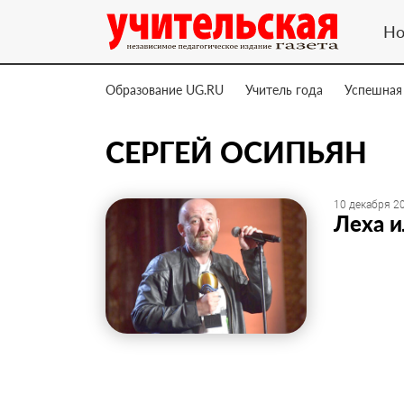
Но
Образование UG.RU
Учитель года
Успешная
СЕРГЕЙ ОСИПЬЯН
10 декабря 20
Леха и