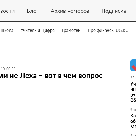
вости
Блог
Архив номеров
Подписка
 школа
Учитель и Цифра
Грамотей
Про финансы UG.RU
19, 00:00
ли не Леха – вот в чем вопрос
22 
Уч
ин
ру
Сб
9 а
Ка
об
М