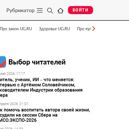
Рубрикатор
ВОЙТИ
Про закон UG.RU
Здоровье UG.RU
Про культуру UG.RU
Нау
Выбор читателей
мая 2026, 17:17
итель, ученик, ИИ – что меняется:
тервью с Артёмом Соловейчиком,
ководителем Индустрии образования
ера
преля 2026, 21:07
к помочь воспитать автора своей жизни,
судили на сессии Сбера на
МСО.ЭКСПО-2026