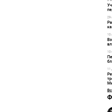
8 м
Уч
пе
29 
Ра
ка
10 
Вз
вл
10 
Пе
бл
11 
Ре
тр
М
Вс
Ф