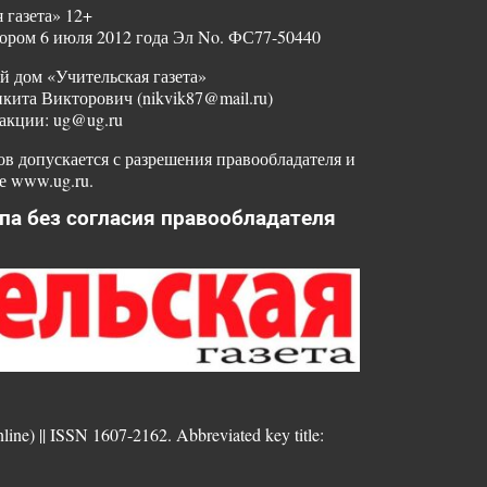
 газета» 12+
ором 6 июля 2012 года Эл No. ФС77-50440
й дом «Учительская газета»
ита Викторович (nikvik87@mail.ru)
акции: ug@ug.ru
в допускается с разрешения правообладателя и
е www.ug.ru.
па без согласия правообладателя
nline) || ISSN 1607-2162. Abbreviated key title: