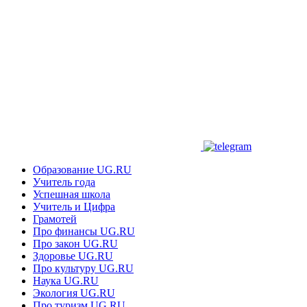
Образование UG.RU
Учитель года
Успешная школа
Учитель и Цифра
Грамотей
Про финансы UG.RU
Про закон UG.RU
Здоровье UG.RU
Про культуру UG.RU
Наука UG.RU
Экология UG.RU
Про туризм UG.RU