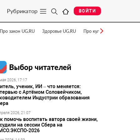
Рубрикатор
ВОЙТИ
Про закон UG.RU
Здоровье UG.RU
Про культуру UG.RU
Нау
Выбор читателей
мая 2026, 17:17
итель, ученик, ИИ – что меняется:
тервью с Артёмом Соловейчиком,
ководителем Индустрии образования
ера
преля 2026, 21:07
к помочь воспитать автора своей жизни,
судили на сессии Сбера на
МСО.ЭКСПО-2026