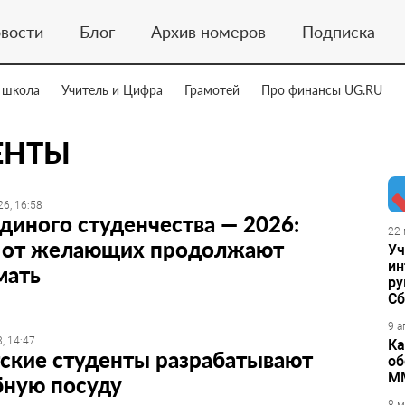
вости
Блог
Архив номеров
Подписка
 школа
Учитель и Цифра
Грамотей
Про финансы UG.RU
ЕНТЫ
6, 16:58
диного студенчества — 2026:
22 
и от желающих продолжают
Уч
ин
мать
ру
Сб
9 а
, 14:47
Ка
ские студенты разрабатывают
об
М
бную посуду