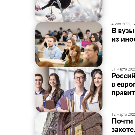
4 мая 2022, 1
В вузы
из ино
31 марта 2022
Россий
в евро
правит
12 марта 2022
Почти 
захоте