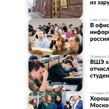
из за
2 марта 2022,
В офис
инфор
россия
28 февраля 2
ВШЭ за
отчисл
студен
12 января 202
Хороши
Москов