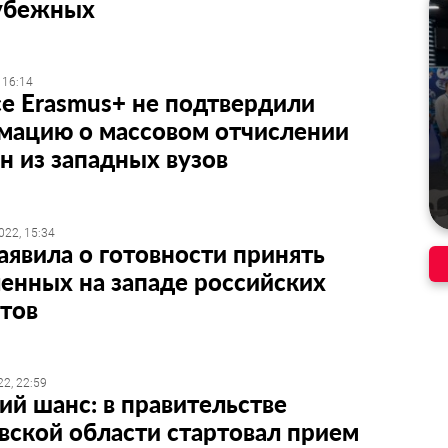
рубежных
 16:14
е Erasmus+ не подтвердили
мацию о массовом отчислении
н из западных вузов
022, 15:34
явила о готовности принять
енных на западе российских
тов
2, 22:59
й шанс: в правительстве
ской области стартовал прием