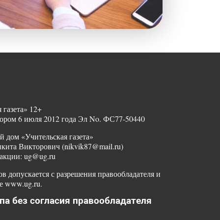
 газета» 12+
ором 6 июля 2012 года Эл No. ФС77-50440
й дом «Учительская газета»
ита Викторович (nikvik87@mail.ru)
акции: ug@ug.ru
в допускается с разрешения правообладателя и
е www.ug.ru.
па без согласия правообладателя