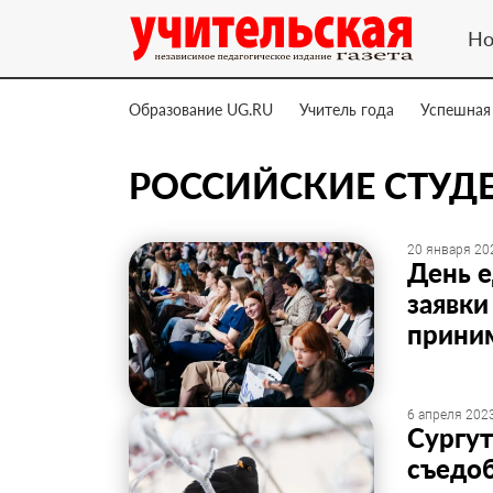
Но
Образование UG.RU
Учитель года
Успешная
РОССИЙСКИЕ СТУД
20 января 202
День е
заявк
прини
6 апреля 2023
Сургут
съедо