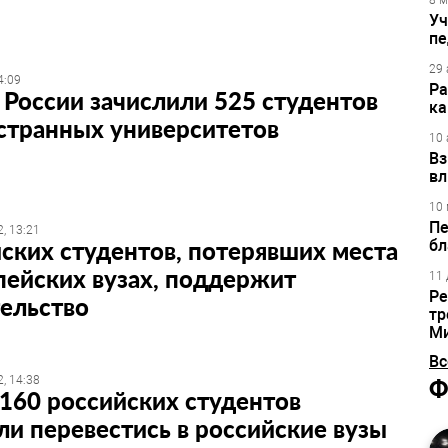
8 м
Уч
пе
29 
4:09
Ра
 России зачислили 525 студентов
ка
странных университетов
10 
Вз
вл
10 
Пе
, 13:21
ских студентов, потерявших места
бл
пейских вузах, поддержит
11 
Ре
ельство
тр
М
Вс
, 14:38
Ф
160 российских студентов
ли перевестись в российские вузы