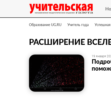
Но
Образование UG.RU
Учитель года
Успешная
РАСШИРЕНИЕ ВСЕЛ
19 января 202
Подро
помож