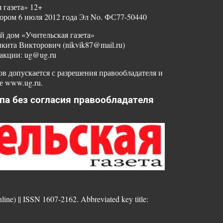
 газета» 12+
ором 6 июля 2012 года Эл No. ФС77-50440
й дом «Учительская газета»
ита Викторович (nikvik87@mail.ru)
акции: ug@ug.ru
в допускается с разрешения правообладателя и
е www.ug.ru.
па без согласия правообладателя
nline) || ISSN 1607-2162. Abbreviated key title: