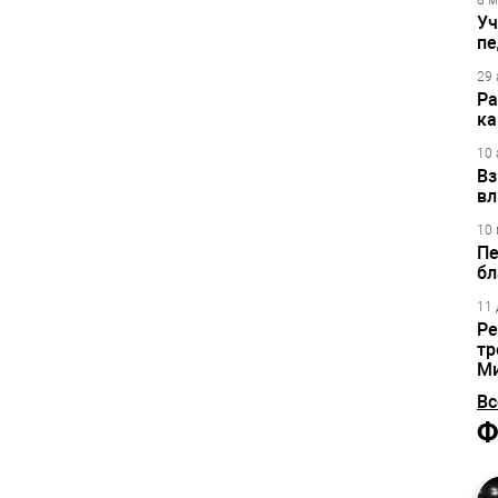
8 м
Уч
пе
29 
Ра
ка
10 
Вз
вл
10 
Пе
бл
11 
Ре
тр
М
Вс
Ф