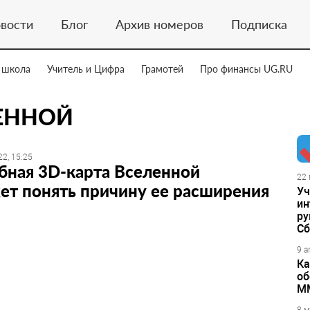
вости
Блог
Архив номеров
Подписка
 школа
Учитель и Цифра
Грамотей
Про финансы UG.RU
ЕННОЙ
2, 15:25
бная 3D-карта Вселенной
22 
ет понять причину ее расширения
Уч
ин
ру
Сб
9 а
Ка
об
М