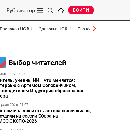
Рубрикатор
ВОЙТИ
Про закон UG.RU
Здоровье UG.RU
Про культуру UG.RU
Нау
Выбор читателей
мая 2026, 17:17
итель, ученик, ИИ – что меняется:
тервью с Артёмом Соловейчиком,
ководителем Индустрии образования
ера
преля 2026, 21:07
к помочь воспитать автора своей жизни,
судили на сессии Сбера на
МСО.ЭКСПО-2026