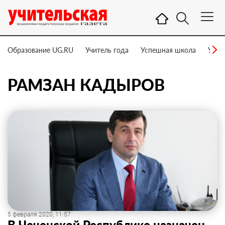
Образование UG.RU
Учитель года
Успешная школа
Учит
РАМЗАН КАДЫРОВ
5 февраля 2020, 11:57
В Чеченской Республике назначен