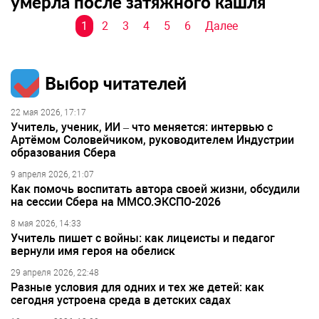
умерла после затяжного кашля
Навигация
1
2
3
4
5
6
Далее
по
записям
Выбор читателей
22 мая 2026, 17:17
Учитель, ученик, ИИ – что меняется: интервью с
Артёмом Соловейчиком, руководителем Индустрии
образования Сбера
9 апреля 2026, 21:07
Как помочь воспитать автора своей жизни, обсудили
на сессии Сбера на ММСО.ЭКСПО-2026
8 мая 2026, 14:33
Учитель пишет с войны: как лицеисты и педагог
вернули имя героя на обелиск
29 апреля 2026, 22:48
Разные условия для одних и тех же детей: как
сегодня устроена среда в детских садах