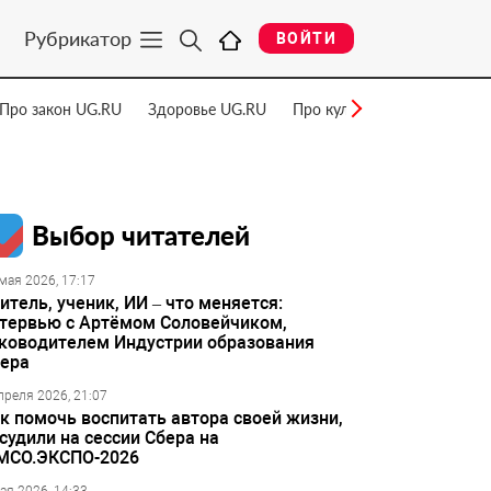
Рубрикатор
ВОЙТИ
Про закон UG.RU
Здоровье UG.RU
Про культуру UG.RU
Нау
Выбор читателей
мая 2026, 17:17
итель, ученик, ИИ – что меняется:
тервью с Артёмом Соловейчиком,
ководителем Индустрии образования
ера
преля 2026, 21:07
к помочь воспитать автора своей жизни,
судили на сессии Сбера на
МСО.ЭКСПО-2026