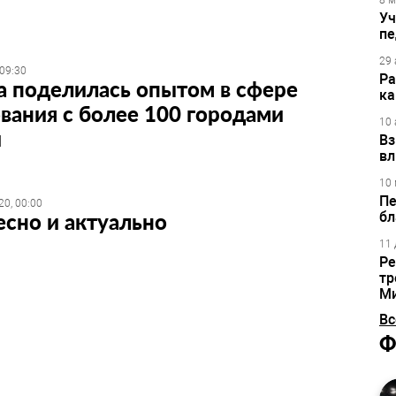
8 м
Уч
пе
29 
 09:30
Ра
а поделилась опытом в сфере
ка
вания с более 100 городами
10 
и
Вз
вл
10 
Пе
20, 00:00
сно и актуально
бл
11 
Ре
тр
М
Вс
Ф