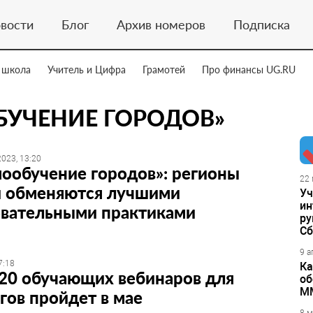
вости
Блог
Архив номеров
Подписка
 школа
Учитель и Цифра
Грамотей
Про финансы UG.RU
БУЧЕНИЕ ГОРОДОВ»
023, 13:20
ообучение городов»: регионы
22 
и обменяются лучшими
Уч
ин
овательными практиками
ру
Сб
9 а
7:18
Ка
20 обучающих вебинаров для
об
М
гов пройдет в мае