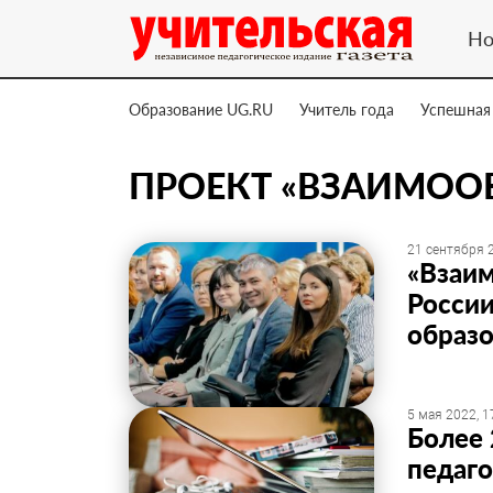
Но
Образование UG.RU
Учитель года
Успешная
ПРОЕКТ «ВЗАИМОО
21 сентября 2
«Взаим
Росси
образ
5 мая 2022, 1
Более 
педаго