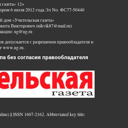
 газета» 12+
ором 6 июля 2012 года Эл No. ФС77-50440
й дом «Учительская газета»
ита Викторович (nikvik87@mail.ru)
акции: ug@ug.ru
в допускается с разрешения правообладателя и
е www.ug.ru.
па без согласия правообладателя
nline) || ISSN 1607-2162. Abbreviated key title: