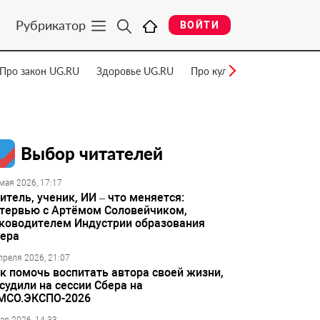
Рубрикатор
ВОЙТИ
Про закон UG.RU
Здоровье UG.RU
Про культуру UG.RU
Нау
Выбор читателей
мая 2026, 17:17
итель, ученик, ИИ – что меняется:
тервью с Артёмом Соловейчиком,
ководителем Индустрии образования
ера
преля 2026, 21:07
к помочь воспитать автора своей жизни,
судили на сессии Сбера на
МСО.ЭКСПО-2026