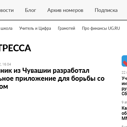
вости
Блог
Архив номеров
Подписка
 школа
Учитель и Цифра
Грамотей
Про финансы UG.RU
ТРЕССА
, 16:04
ник из Чувашии разработал
22 
ьное приложение для борьбы со
Уч
ин
сом
ру
Сб
9 а
Ка
об
М