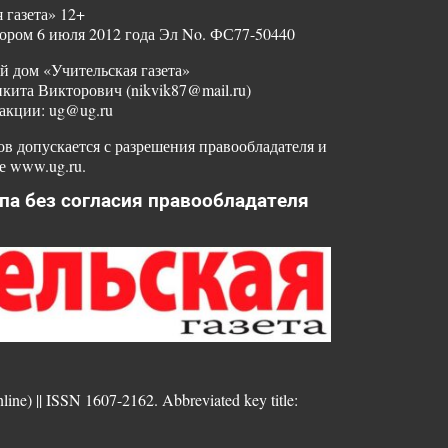
 газета» 12+
ором 6 июля 2012 года Эл No. ФС77-50440
й дом «Учительская газета»
ита Викторович (nikvik87@mail.ru)
акции: ug@ug.ru
в допускается с разрешения правообладателя и
е www.ug.ru.
па без согласия правообладателя
nline) || ISSN 1607-2162. Abbreviated key title: