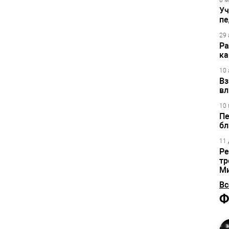
8 м
Уч
пе
29 
Ра
ка
10 
Вз
вл
10 
Пе
бл
11 
Ре
тр
М
Вс
Ф