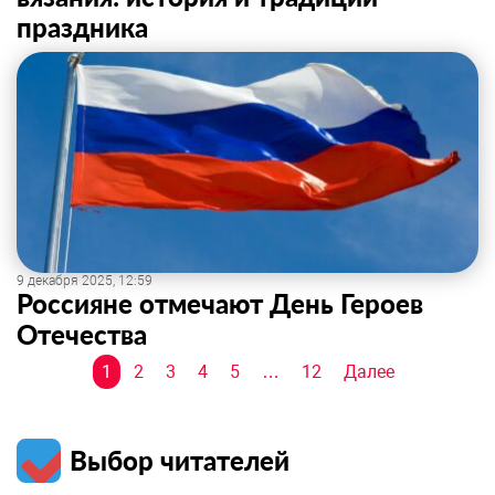
праздника
9 декабря 2025, 12:59
Россияне отмечают День Героев
Отечества
Навигация
1
2
3
4
5
…
12
Далее
по
записям
Выбор читателей