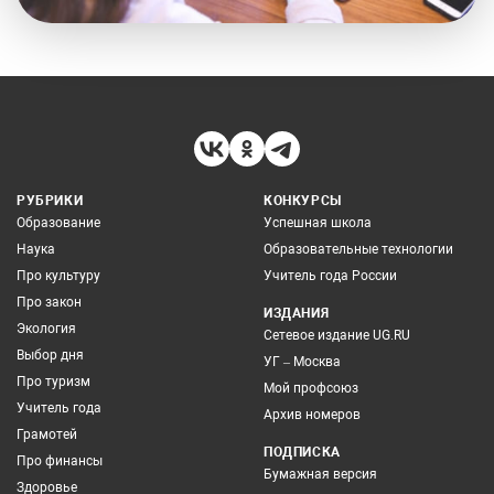
РУБРИКИ
КОНКУРСЫ
Образование
Успешная школа
Наука
Образовательные технологии
Про культуру
Учитель года России
Про закон
ИЗДАНИЯ
Экология
Сетевое издание UG.RU
Выбор дня
УГ – Москва
Про туризм
Мой профсоюз
Учитель года
Архив номеров
Грамотей
ПОДПИСКА
Про финансы
Бумажная версия
Здоровье