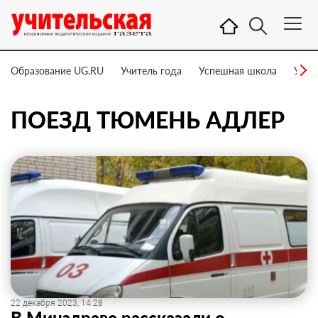
Образование UG.RU
Учитель года
Успешная школа
Учит
ПОЕЗД ТЮМЕНЬ АДЛЕР
22 декабря 2023, 14:28
В Минздраве рассказали о